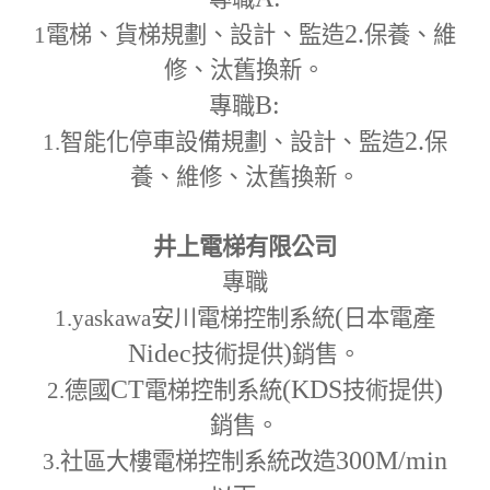
2.
1
電梯、貨梯規劃、設計、監造
保養、維
修、汰舊換新。
B:
專職
2.
1.
智能化停車設備規劃、設計、監造
保
養、維修、汰舊換新。
井上電梯有限公司
專職
(
1.yaskawa
安川電梯控制系統
日本電產
Nidec
)
技術提供
銷售。
CT
(KDS
)
2.
德國
電梯控制系統
技術提供
銷售。
300M
/min
3.
社區大樓電梯控制系統改造