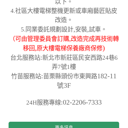
以下。
4.
社區大樓電梯整機更新或車廂藝匠貼皮
改造。
,
,
5.
同業委託規劃設計
安裝
試車。
,
（可由管理委員會訂購
改造完成再技術轉
,
)
移回
原大樓電梯保養廠商保修
:
台北服務站
新北市新莊區民安西路24巷6
弄7號1樓
:
182-11
竹苗服務站
苗栗縣頭份市東興路
號3F
:02-2206-7333
24H
服務專線
更多訊息