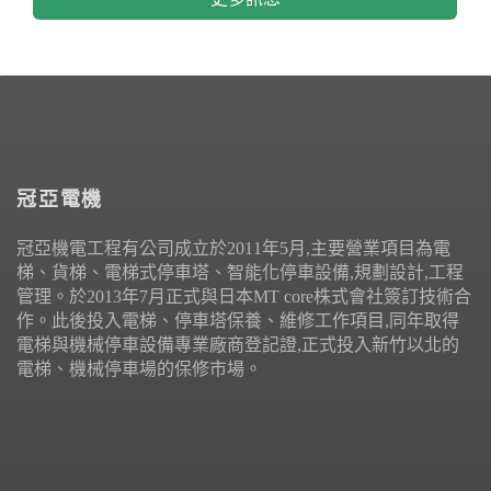
冠亞電機
冠亞機電工程有公司成立於2011年5月,主要營業項目為電
梯、貨梯、電梯式停車塔、智能化停車設備,規劃設計,工程
管理。於2013年7月正式與日本MT core株式會社簽訂技術合
作。此後投入電梯、停車塔保養、維修工作項目,同年取得
電梯與機械停車設備專業廠商登記證,正式投入新竹以北的
電梯、機械停車場的保修市場。