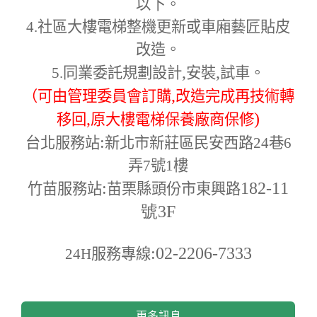
以下。
4.
社區大樓電梯整機更新或車廂藝匠貼皮
改造。
,
,
5.
同業委託規劃設計
安裝
試車。
,
（可由管理委員會訂購
改造完成再技術轉
,
)
移回
原大樓電梯保養廠商保修
:
台北服務站
新北市新莊區民安西路24巷6
弄7號1樓
:
182-11
竹苗服務站
苗栗縣頭份市東興路
號3F
:02-2206-7333
24H
服務專線
更多訊息