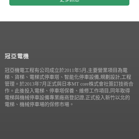
冠亞電機
冠亞機電工程有公司成立於2011年5月,主要營業項目為電
梯、貨梯、電梯式停車塔、智能化停車設備,規劃設計,工程
管理。於2013年7月正式與日本MT core株式會社簽訂技術合
作。此後投入電梯、停車塔保養、維修工作項目,同年取得
電梯與機械停車設備專業廠商登記證,正式投入新竹以北的
電梯、機械停車場的保修市場。