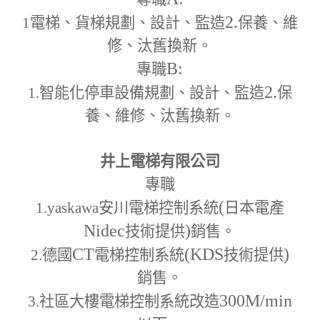
2.
1
電梯、貨梯規劃、設計、監造
保養、維
修、汰舊換新。
B:
專職
2.
1.
智能化停車設備規劃、設計、監造
保
養、維修、汰舊換新。
井上電梯有限公司
專職
(
1.yaskawa
安川電梯控制系統
日本電產
Nidec
)
技術提供
銷售。
CT
(KDS
)
2.
德國
電梯控制系統
技術提供
銷售。
300M
/min
3.
社區大樓電梯控制系統改造