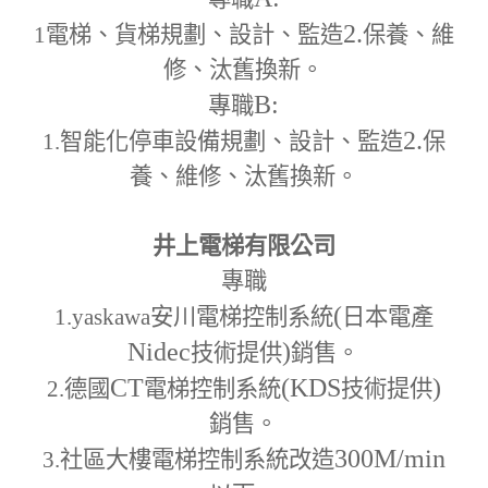
2.
1
電梯、貨梯規劃、設計、監造
保養、維
修、汰舊換新。
B:
專職
2.
1.
智能化停車設備規劃、設計、監造
保
養、維修、汰舊換新。
井上電梯有限公司
專職
(
1.yaskawa
安川電梯控制系統
日本電產
Nidec
)
技術提供
銷售。
CT
(KDS
)
2.
德國
電梯控制系統
技術提供
銷售。
300M
/min
3.
社區大樓電梯控制系統改造