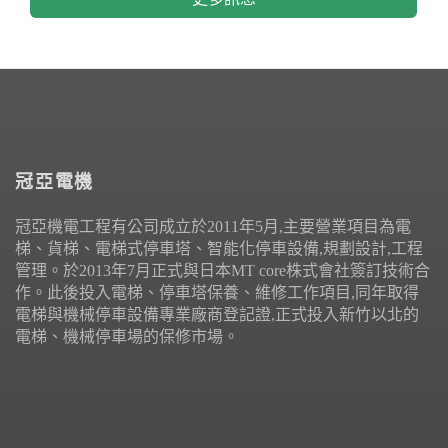
冠亞電機
冠亞機電工程有公司成立於2011年5月,主要營業項目為電
梯、貨梯、電梯式停車塔、智能化停車設備,規劃設計,工程
管理。於2013年7月正式與日本MT core株式會社簽訂技術合
作。此後投入電梯、停車塔保養、維修工作項目,同年取得
電梯與機械停車設備專業廠商登記證,正式投入新竹以北的
電梯、機械停車場的保修市場。