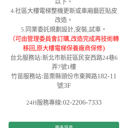
以下。
4.
社區大樓電梯整機更新或車廂藝匠貼皮
改造。
,
,
5.
同業委託規劃設計
安裝
試車。
,
（可由管理委員會訂購
改造完成再技術轉
,
)
移回
原大樓電梯保養廠商保修
:
台北服務站
新北市新莊區民安西路24巷6
弄7號1樓
:
182-11
竹苗服務站
苗栗縣頭份市東興路
號3F
:02-2206-7333
24H
服務專線
更多訊息