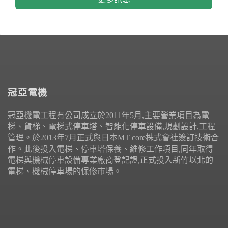
冠亞電機
冠亞機電工程有公司成立於2011年5月,主要營業項目為電
梯、貨梯、電梯式停車塔、智能化停車設備,規劃設計,工程
管理。於2013年7月正式與日本MT core株式會社簽訂技術合
作。此後投入電梯、停車塔保養、維修工作項目,同年取得
電梯與機械停車設備專業廠商登記證,正式投入新竹以北的
電梯、機械停車場的保修市場。