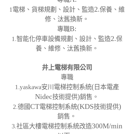
2.
1
電梯、貨梯規劃、設計、監造
保養、維
修、汰舊換新。
B:
專職
2.
1.
智能化停車設備規劃、設計、監造
保
養、維修、汰舊換新。
井上電梯有限公司
專職
(
1.yaskawa
安川電梯控制系統
日本電產
Nidec
)
技術提供
銷售。
CT
(KDS
)
2.
德國
電梯控制系統
技術提供
銷售。
300M
/min
3.
社區大樓電梯控制系統改造