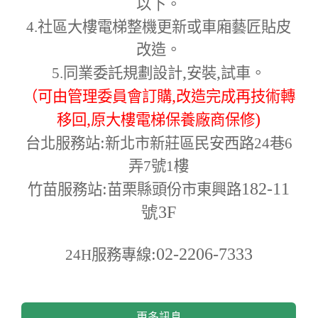
以下。
4.
社區大樓電梯整機更新或車廂藝匠貼皮
改造。
,
,
5.
同業委託規劃設計
安裝
試車。
,
（可由管理委員會訂購
改造完成再技術轉
,
)
移回
原大樓電梯保養廠商保修
:
台北服務站
新北市新莊區民安西路24巷6
弄7號1樓
:
182-11
竹苗服務站
苗栗縣頭份市東興路
號3F
:02-2206-7333
24H
服務專線
更多訊息