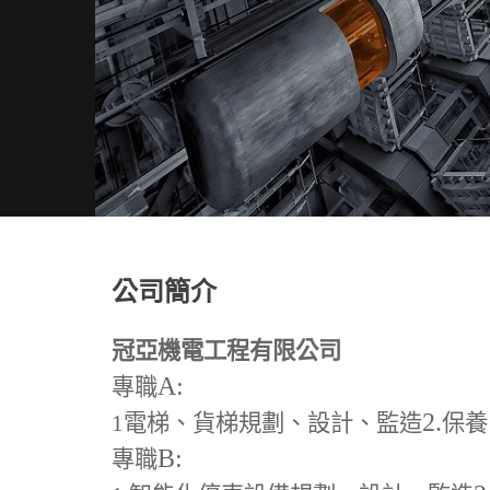
公司簡介
冠亞機電工程有限公司
A:
專職
2.
1
電梯、貨梯規劃、設計、監造
保養
B:
專職