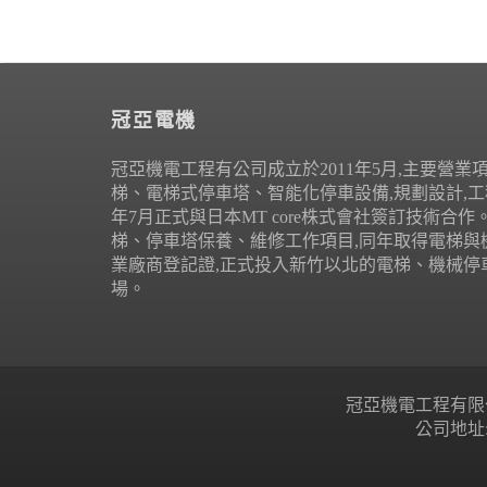
冠亞電機
冠亞機電工程有公司成立於2011年5月,主要營業
梯、電梯式停車塔、智能化停車設備,規劃設計,工程
年7月正式與日本MT core株式會社簽訂技術合
梯、停車塔保養、維修工作項目,同年取得電梯與
業廠商登記證,正式投入新竹以北的電梯、機械停
場。
冠亞機電工程有限公司 Copyr
公司地址: