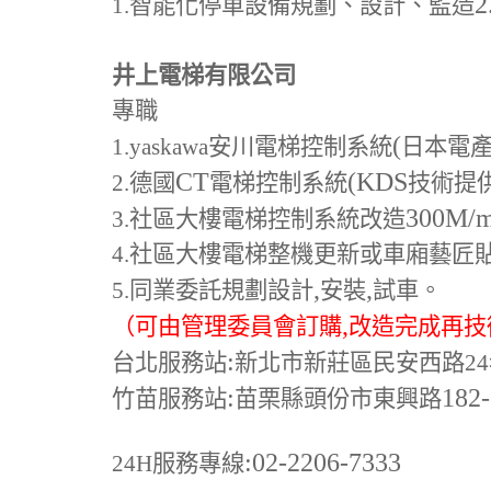
2
1.
智能化停車設備規劃、設計、監造
井上電梯有限公司
專職
(
1.yaskawa
安川電梯控制系統
日本電
CT
(KDS
2.
德國
電梯控制系統
技術提
300M
/
3.
社區大樓電梯控制系統改造
4.
社區大樓電梯整機更新或車廂藝匠
,
,
5.
同業委託規劃設計
安裝
試車。
,
（可由管理委員會訂購
改造完成再技
:
台北服務站
新北市新莊區民安西路24
:
182
竹苗服務站
苗栗縣頭份市東興路
:02-2206-7333
24H
服務專線