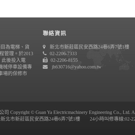
聯絡資訊
項目為電梯、貨
新北市新莊區民安西路24巷6弄7號1樓
管理。於2013
02-2206-7333
作。此後投入電
02-2206-8155
機械停車設備專
jh630716@yahoo.com.tw
車場的保修市
ight © Guan Ya Electricmachinery Engineering Co., Ltd. All 
新北市新莊區民安西路24巷6弄7號1樓 24小時叫修專線:02-2206