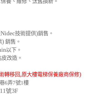
.
保養、維修、汰舊換新。
Nidec
)
產
技術提供
銷售。
)
供
銷售。
min
以下。
貼皮改造。
,
)
術轉移回
原大樓電梯保養廠商保修
巷6弄7號1樓
-11號3F