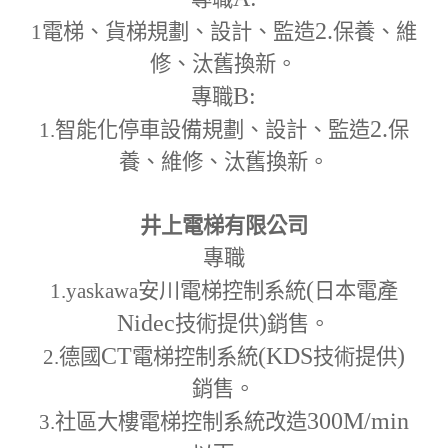
2.
1
電梯、貨梯規劃、設計、監造
保養、維
修、汰舊換新。
B:
專職
2.
1.
智能化停車設備規劃、設計、監造
保
養、維修、汰舊換新。
井上電梯有限公司
專職
(
1.yaskawa
安川電梯控制系統
日本電產
Nidec
)
技術提供
銷售。
CT
(KDS
)
2.
德國
電梯控制系統
技術提供
銷售。
300M
/min
3.
社區大樓電梯控制系統改造