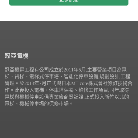
冠亞電機
冠亞機電工程有公司成立於2011年5月,主要營業項目為電
梯、貨梯、電梯式停車塔、智能化停車設備,規劃設計,工程
管理。於2013年7月正式與日本MT core株式會社簽訂技術合
作。此後投入電梯、停車塔保養、維修工作項目,同年取得
電梯與機械停車設備專業廠商登記證,正式投入新竹以北的
電梯、機械停車場的保修市場。