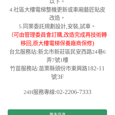
以下。
4.
社區大樓電梯整機更新或車廂藝匠貼皮
改造。
,
,
5.
同業委託規劃設計
安裝
試車。
,
（可由管理委員會訂購
改造完成再技術轉
,
)
移回
原大樓電梯保養廠商保修
:
台北服務站
新北市新莊區民安西路24巷6
弄7號1樓
:
182-11
竹苗服務站
苗栗縣頭份市東興路
號3F
:02-2206-7333
24H
服務專線
更多訊息