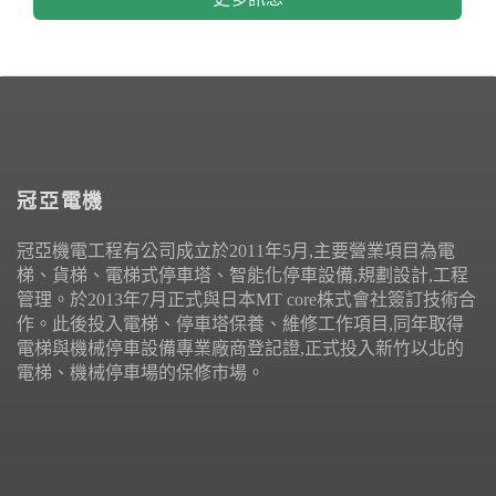
冠亞電機
冠亞機電工程有公司成立於2011年5月,主要營業項目為電
梯、貨梯、電梯式停車塔、智能化停車設備,規劃設計,工程
管理。於2013年7月正式與日本MT core株式會社簽訂技術合
作。此後投入電梯、停車塔保養、維修工作項目,同年取得
電梯與機械停車設備專業廠商登記證,正式投入新竹以北的
電梯、機械停車場的保修市場。