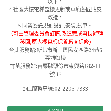
以下。
4.
社區大樓電梯整機更新或車廂藝匠貼皮
改造。
,
,
5.
同業委託規劃設計
安裝
試車。
,
（可由管理委員會訂購
改造完成再技術轉
,
)
移回
原大樓電梯保養廠商保修
:
台北服務站
新北市新莊區民安西路24巷6
弄7號1樓
:
182-11
竹苗服務站
苗栗縣頭份市東興路
號3F
:02-2206-7333
24H
服務專線
更多訊息