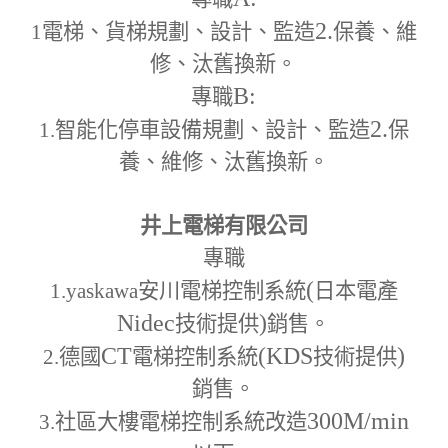
2.
1
電梯、貨梯規劃、設計、監造
保養、維
修、汰舊換新。
B:
專職
2.
1.
智能化停車設備規劃、設計、監造
保
養、維修、汰舊換新。
井上電梯有限公司
專職
(
1.yaskawa
安川電梯控制系統
日本電產
Nidec
)
技術提供
銷售。
CT
(KDS
)
2.
德國
電梯控制系統
技術提供
銷售。
300M
/min
3.
社區大樓電梯控制系統改造