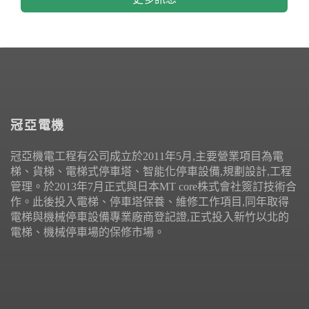
冠亞電機
冠亞機電工程有公司成立於2011年5月,主要營業項目為電
梯、貨梯、電梯式停車塔、智能化停車設備,規劃設計,工程
管理。於2013年7月正式與日本MT core株式會社簽訂技術合
作。此後投入電梯、停車塔保養、維修工作項目,同年取得
電梯與機械停車設備專業廠商登記證,正式投入新竹以北的
電梯、機械停車場的保修市場。