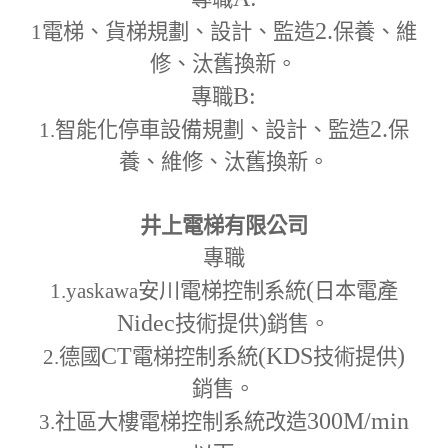
2.
1
電梯、貨梯規劃、設計、監造
保養、維
修、汰舊換新。
B:
專職
2.
1.
智能化停車設備規劃、設計、監造
保
養、維修、汰舊換新。
井上電梯有限公司
專職
(
1.yaskawa
安川電梯控制系統
日本電產
Nidec
)
技術提供
銷售。
CT
(KDS
)
2.
德國
電梯控制系統
技術提供
銷售。
300M
/min
3.
社區大樓電梯控制系統改造