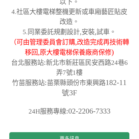
以下。
4.
社區大樓電梯整機更新或車廂藝匠貼皮
改造。
,
,
5.
同業委託規劃設計
安裝
試車。
,
（可由管理委員會訂購
改造完成再技術轉
,
)
移回
原大樓電梯保養廠商保修
:
台北服務站
新北市新莊區民安西路24巷6
弄7號1樓
:
182-11
竹苗服務站
苗栗縣頭份市東興路
號3F
:02-2206-7333
24H
服務專線
更多訊息