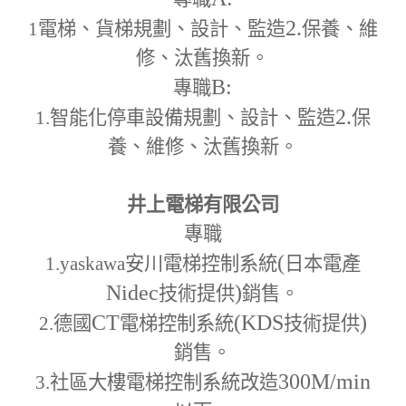
2.
1
電梯、貨梯規劃、設計、監造
保養、維
修、汰舊換新。
B:
專職
2.
1.
智能化停車設備規劃、設計、監造
保
養、維修、汰舊換新。
井上電梯有限公司
專職
(
1.yaskawa
安川電梯控制系統
日本電產
Nidec
)
技術提供
銷售。
CT
(KDS
)
2.
德國
電梯控制系統
技術提供
銷售。
300M
/min
3.
社區大樓電梯控制系統改造