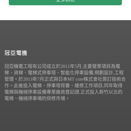
冠亞電機
冠亞機電工程有公司成立於2011年5月,主要營業項目為電
梯、貨梯、電梯式停車塔、智能化停車設備,規劃設計,工程
管理。於2013年7月正式與日本MT core株式會社簽訂技術合
作。此後投入電梯、停車塔保養、維修工作項目,同年取得
電梯與機械停車設備專業廠商登記證,正式投入新竹以北的
電梯、機械停車場的保修市場。