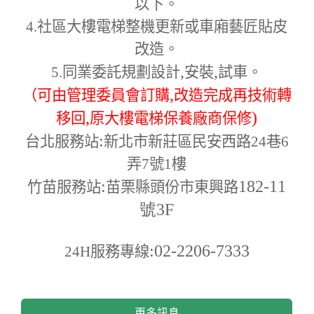
以下。
4.
社區大樓電梯整機更新或車廂藝匠貼皮
改造。
,
,
5.
同業委託規劃設計
安裝
試車。
,
（可由管理委員會訂購
改造完成再技術轉
,
)
移回
原大樓電梯保養廠商保修
:
台北服務站
新北市新莊區民安西路24巷6
弄7號1樓
:
182-11
竹苗服務站
苗栗縣頭份市東興路
號3F
:02-2206-7333
24H
服務專線
更多訊息