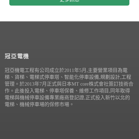
冠亞電機
冠亞機電工程有公司成立於2011年5月,主要營業項目為電
梯、貨梯、電梯式停車塔、智能化停車設備,規劃設計,工程
管理。於2013年7月正式與日本MT core株式會社簽訂技術合
作。此後投入電梯、停車塔保養、維修工作項目,同年取得
電梯與機械停車設備專業廠商登記證,正式投入新竹以北的
電梯、機械停車場的保修市場。