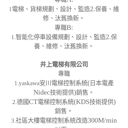
2.
1
電梯、貨梯規劃、設計、監造
保養、維
修、汰舊換新。
B:
專職
2.
1.
智能化停車設備規劃、設計、監造
保
養、維修、汰舊換新。
井上電梯有限公司
專職
(
1.yaskawa
安川電梯控制系統
日本電產
Nidec
)
技術提供
銷售。
CT
(KDS
)
2.
德國
電梯控制系統
技術提供
銷售。
300M
/min
3.
社區大樓電梯控制系統改造