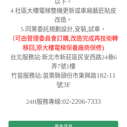
以下。
4.
社區大樓電梯整機更新或車廂藝匠貼皮
改造。
,
,
5.
同業委託規劃設計
安裝
試車。
,
（可由管理委員會訂購
改造完成再技術轉
,
)
移回
原大樓電梯保養廠商保修
:
台北服務站
新北市新莊區民安西路24巷6
弄7號1樓
:
182-11
竹苗服務站
苗栗縣頭份市東興路
號3F
:02-2206-7333
24H
服務專線
更多訊息