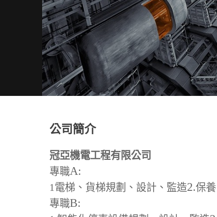
公司簡介
冠亞機電工程有限公司
A:
專職
2.
1
電梯、貨梯規劃、設計、監造
保養
B:
專職