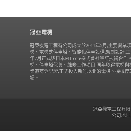
冠亞電機
冠亞機電工程有公司成立於2011年5月,主要營業
梯、電梯式停車塔、智能化停車設備,規劃設計,工程
年7月正式與日本MT core株式會社簽訂技術合
梯、停車塔保養、維修工作項目,同年取得電梯與
業廠商登記證,正式投入新竹以北的電梯、機械停
場。
冠亞機電工程有限公司 Copyr
公司地址: