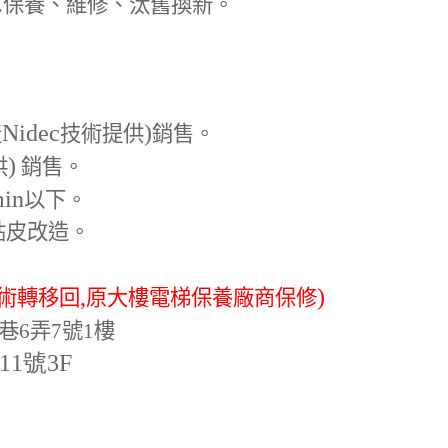
.
保養、維修、汰舊換新。
Nidec
)
產
技術提供
銷售。
)
供
銷售。
min
以下。
貼皮改造。
,
)
術轉移回
原大樓電梯保養廠商保修
巷6弄7號1樓
-11號3F