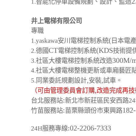
2
1.
智能化停車設備規劃、設計、監造
井上電梯有限公司
專職
(
1.yaskawa
安川電梯控制系統
日本電
CT
(KDS
2.
德國
電梯控制系統
技術提
300M
/
3.
社區大樓電梯控制系統改造
4.
社區大樓電梯整機更新或車廂藝匠
,
,
5.
同業委託規劃設計
安裝
試車。
,
（可由管理委員會訂購
改造完成再技
:
台北服務站
新北市新莊區民安西路24
:
182
竹苗服務站
苗栗縣頭份市東興路
:02-2206-7333
24H
服務專線