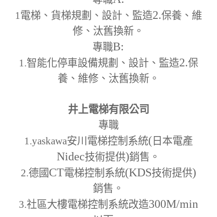
2.
1
電梯、貨梯規劃、設計、監造
保養、維
修、汰舊換新。
B:
專職
2.
1.
智能化停車設備規劃、設計、監造
保
養、維修、汰舊換新。
井上電梯有限公司
專職
(
1.yaskawa
安川電梯控制系統
日本電產
Nidec
)
技術提供
銷售。
CT
(KDS
)
2.
德國
電梯控制系統
技術提供
銷售。
300M
/min
3.
社區大樓電梯控制系統改造