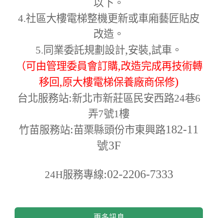
以下。
4.
社區大樓電梯整機更新或車廂藝匠貼皮
改造。
,
,
5.
同業委託規劃設計
安裝
試車。
,
（可由管理委員會訂購
改造完成再技術轉
,
)
移回
原大樓電梯保養廠商保修
:
台北服務站
新北市新莊區民安西路24巷6
弄7號1樓
:
182-11
竹苗服務站
苗栗縣頭份市東興路
號3F
:02-2206-7333
24H
服務專線
更多訊息