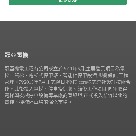
冠亞電機
冠亞機電工程有公司成立於2011年5月,主要營業項目為電
梯、貨梯、電梯式停車塔、智能化停車設備,規劃設計,工程
管理。於2013年7月正式與日本MT core株式會社簽訂技術合
作。此後投入電梯、停車塔保養、維修工作項目,同年取得
電梯與機械停車設備專業廠商登記證,正式投入新竹以北的
電梯、機械停車場的保修市場。