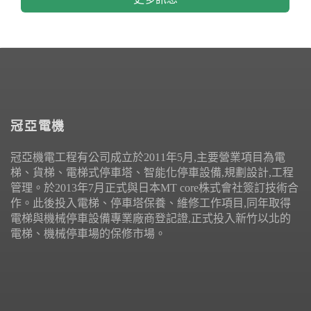
冠亞電機
冠亞機電工程有公司成立於2011年5月,主要營業項目為電
梯、貨梯、電梯式停車塔、智能化停車設備,規劃設計,工程
管理。於2013年7月正式與日本MT core株式會社簽訂技術合
作。此後投入電梯、停車塔保養、維修工作項目,同年取得
電梯與機械停車設備專業廠商登記證,正式投入新竹以北的
電梯、機械停車場的保修市場。