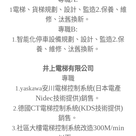
2.
1
電梯、貨梯規劃、設計、監造
保養、維
修、汰舊換新。
B:
專職
2.
1.
智能化停車設備規劃、設計、監造
保
養、維修、汰舊換新。
井上電梯有限公司
專職
(
1.yaskawa
安川電梯控制系統
日本電產
Nidec
)
技術提供
銷售。
CT
(KDS
)
2.
德國
電梯控制系統
技術提供
銷售。
300M
/min
3.
社區大樓電梯控制系統改造