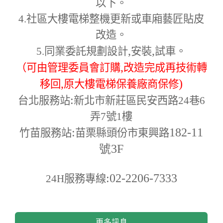
以下。
4.
社區大樓電梯整機更新或車廂藝匠貼皮
改造。
,
,
5.
同業委託規劃設計
安裝
試車。
,
（可由管理委員會訂購
改造完成再技術轉
,
)
移回
原大樓電梯保養廠商保修
:
台北服務站
新北市新莊區民安西路24巷6
弄7號1樓
:
182-11
竹苗服務站
苗栗縣頭份市東興路
號3F
:02-2206-7333
24H
服務專線
更多訊息