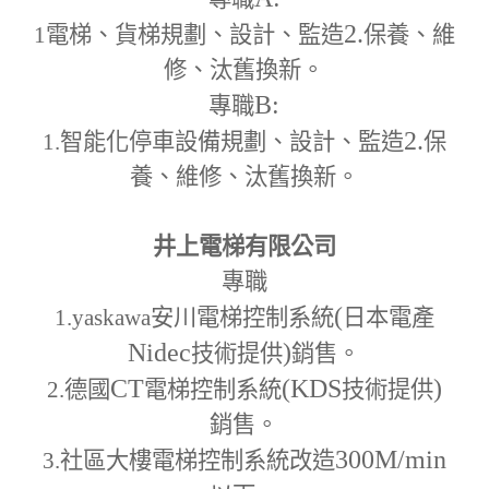
2.
1
電梯、貨梯規劃、設計、監造
保養、維
修、汰舊換新。
B:
專職
2.
1.
智能化停車設備規劃、設計、監造
保
養、維修、汰舊換新。
井上電梯有限公司
專職
(
1.yaskawa
安川電梯控制系統
日本電產
Nidec
)
技術提供
銷售。
CT
(KDS
)
2.
德國
電梯控制系統
技術提供
銷售。
300M
/min
3.
社區大樓電梯控制系統改造