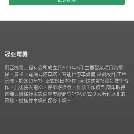
冠亞電機
冠亞機電工程有公司成立於2011年5月,主要營業項目為電
梯、貨梯、電梯式停車塔、智能化停車設備,規劃設計,工程
管理。於2013年7月正式與日本MT core株式會社簽訂技術合
作。此後投入電梯、停車塔保養、維修工作項目,同年取得
電梯與機械停車設備專業廠商登記證,正式投入新竹以北的
電梯、機械停車場的保修市場。