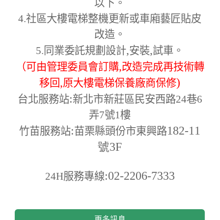
以下。
4.
社區大樓電梯整機更新或車廂藝匠貼皮
改造。
,
,
5.
同業委託規劃設計
安裝
試車。
,
（可由管理委員會訂購
改造完成再技術轉
,
)
移回
原大樓電梯保養廠商保修
:
台北服務站
新北市新莊區民安西路24巷6
弄7號1樓
:
182-11
竹苗服務站
苗栗縣頭份市東興路
號3F
:02-2206-7333
24H
服務專線
更多訊息