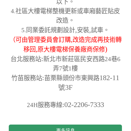
以下。
4.
社區大樓電梯整機更新或車廂藝匠貼皮
改造。
,
,
5.
同業委託規劃設計
安裝
試車。
,
（可由管理委員會訂購
改造完成再技術轉
,
)
移回
原大樓電梯保養廠商保修
:
台北服務站
新北市新莊區民安西路24巷6
弄7號1樓
:
182-11
竹苗服務站
苗栗縣頭份市東興路
號3F
:02-2206-7333
24H
服務專線
更多訊息