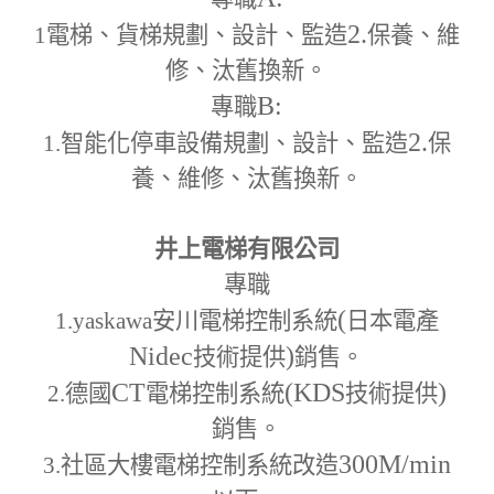
2.
1
電梯、貨梯規劃、設計、監造
保養、維
修、汰舊換新。
B:
專職
2.
1.
智能化停車設備規劃、設計、監造
保
養、維修、汰舊換新。
井上電梯有限公司
專職
(
1.yaskawa
安川電梯控制系統
日本電產
Nidec
)
技術提供
銷售。
CT
(KDS
)
2.
德國
電梯控制系統
技術提供
銷售。
300M
/min
3.
社區大樓電梯控制系統改造