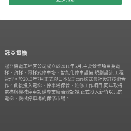
冠亞電機
冠亞機電工程有公司成立於2011年5月,主要營業項目為電
梯、貨梯、電梯式停車塔、智能化停車設備,規劃設計,工程
管理。於2013年7月正式與日本MT core株式會社簽訂技術合
作。此後投入電梯、停車塔保養、維修工作項目,同年取得
電梯與機械停車設備專業廠商登記證,正式投入新竹以北的
電梯、機械停車場的保修市場。