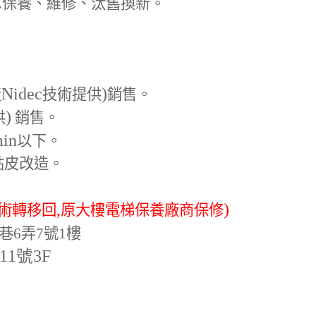
.
保養、維修、汰舊換新。
Nidec
)
產
技術提供
銷售。
)
供
銷售。
min
以下。
貼皮改造。
,
)
術轉移回
原大樓電梯保養廠商保修
巷6弄7號1樓
-11號3F