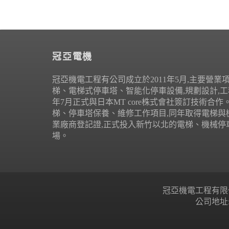
冠亞電機
冠亞機電工程有公司成立於2011年5月,主要營業
梯、電梯式停車塔、智能化停車設備,規劃設計,工程
年7月正式與日本MT core株式會社簽訂技術合
梯、停車塔保養、維修工作項目,同年取得電梯與
業廠商登記證,正式投入新竹以北的電梯、機械停
場。
冠亞機電工程有限公司 Copyr
公司地址: