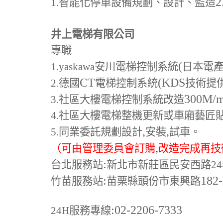
2
1.
智能化停車設備規劃、設計、監造
井上電梯有限公司
專職
(
1.yaskawa
安川電梯控制系統
日本電
CT
(KDS
2.
德國
電梯控制系統
技術提
300M
/
3.
社區大樓電梯控制系統改造
4.
社區大樓電梯整機更新或車廂藝匠
,
,
5.
同業委託規劃設計
安裝
試車。
,
（可由管理委員會訂購
改造完成再技
:
台北服務站
新北市新莊區民安西路24
:
182
竹苗服務站
苗栗縣頭份市東興路
:02-2206-7333
24H
服務專線