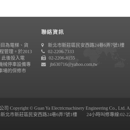
聯絡資訊
項目為電梯、貨
新北市新莊區民安西路24巷6弄7號1樓
管理。於2013
02-2206-7333
作。此後投入電
02-2206-8155
機械停車設備專
jh630716@yahoo.com.tw
車場的保修市
ight © Guan Ya Electricmachinery Engineering Co., Ltd. All 
新北市新莊區民安西路24巷6弄7號1樓 24小時叫修專線:02-2206