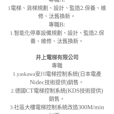
2.
1
電梯、貨梯規劃、設計、監造
保養、維
修、汰舊換新。
B:
專職
2.
1.
智能化停車設備規劃、設計、監造
保
養、維修、汰舊換新。
井上電梯有限公司
專職
(
1.yaskawa
安川電梯控制系統
日本電產
Nidec
)
技術提供
銷售。
CT
(KDS
)
2.
德國
電梯控制系統
技術提供
銷售。
300M
/min
3.
社區大樓電梯控制系統改造