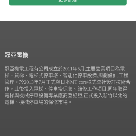
冠亞電機
冠亞機電工程有公司成立於2011年5月,主要營業項目為電
梯、貨梯、電梯式停車塔、智能化停車設備,規劃設計,工程
管理。於2013年7月正式與日本MT core株式會社簽訂技術合
作。此後投入電梯、停車塔保養、維修工作項目,同年取得
電梯與機械停車設備專業廠商登記證,正式投入新竹以北的
電梯、機械停車場的保修市場。