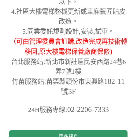
以下。
4.
社區大樓電梯整機更新或車廂藝匠貼皮
改造。
,
,
5.
同業委託規劃設計
安裝
試車。
,
（可由管理委員會訂購
改造完成再技術轉
,
)
移回
原大樓電梯保養廠商保修
:
台北服務站
新北市新莊區民安西路24巷6
弄7號1樓
:
182-11
竹苗服務站
苗栗縣頭份市東興路
號3F
:02-2206-7333
24H
服務專線
更多訊息