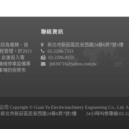
聯絡資訊
項目為電梯、貨
新北市新莊區民安西路24巷6弄7號1樓
管理。於2013
02-2206-7333
作。此後投入電
02-2206-8155
機械停車設備專
jh630716@yahoo.com.tw
車場的保修市
ight © Guan Ya Electricmachinery Engineering Co., Ltd. All 
新北市新莊區民安西路24巷6弄7號1樓 24小時叫修專線:02-2206