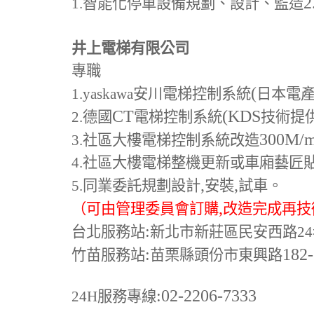
2
1.
智能化停車設備規劃、設計、監造
井上電梯有限公司
專職
(
1.yaskawa
安川電梯控制系統
日本電
CT
(KDS
2.
德國
電梯控制系統
技術提
300M
/
3.
社區大樓電梯控制系統改造
4.
社區大樓電梯整機更新或車廂藝匠
,
,
5.
同業委託規劃設計
安裝
試車。
,
（可由管理委員會訂購
改造完成再技
:
台北服務站
新北市新莊區民安西路24
:
182
竹苗服務站
苗栗縣頭份市東興路
:02-2206-7333
24H
服務專線