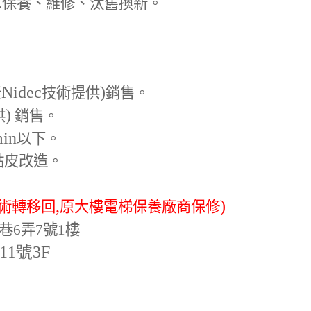
.
保養、維修、汰舊換新。
Nidec
)
產
技術提供
銷售。
)
供
銷售。
min
以下。
貼皮改造。
,
)
術轉移回
原大樓電梯保養廠商保修
巷6弄7號1樓
-11號3F