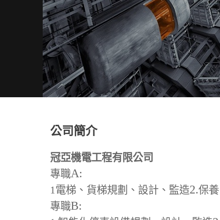
公司簡介
冠亞機電工程有限公司
A:
專職
2.
1
電梯、貨梯規劃、設計、監造
保養
B:
專職