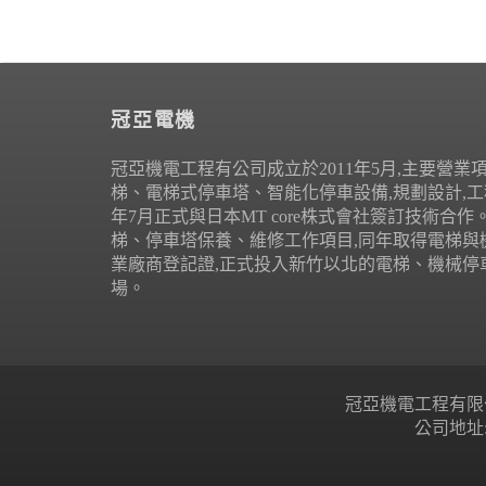
冠亞電機
冠亞機電工程有公司成立於2011年5月,主要營業
梯、電梯式停車塔、智能化停車設備,規劃設計,工程
年7月正式與日本MT core株式會社簽訂技術合
梯、停車塔保養、維修工作項目,同年取得電梯與
業廠商登記證,正式投入新竹以北的電梯、機械停
場。
冠亞機電工程有限公司 Copyr
公司地址: