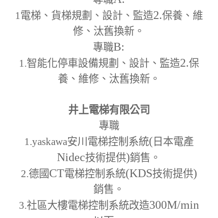
2.
1
電梯、貨梯規劃、設計、監造
保養、維
修、汰舊換新。
B:
專職
2.
1.
智能化停車設備規劃、設計、監造
保
養、維修、汰舊換新。
井上電梯有限公司
專職
(
1.yaskawa
安川電梯控制系統
日本電產
Nidec
)
技術提供
銷售。
CT
(KDS
)
2.
德國
電梯控制系統
技術提供
銷售。
300M
/min
3.
社區大樓電梯控制系統改造