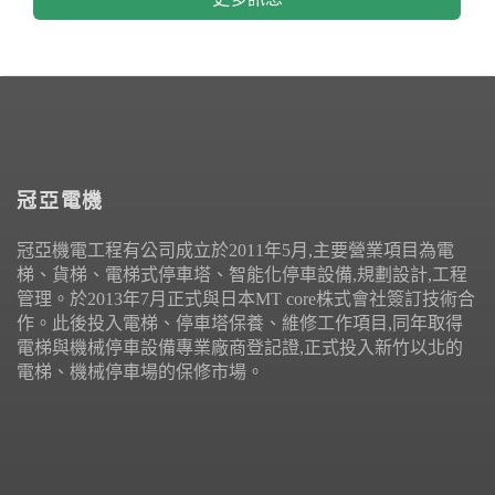
冠亞電機
冠亞機電工程有公司成立於2011年5月,主要營業項目為電
梯、貨梯、電梯式停車塔、智能化停車設備,規劃設計,工程
管理。於2013年7月正式與日本MT core株式會社簽訂技術合
作。此後投入電梯、停車塔保養、維修工作項目,同年取得
電梯與機械停車設備專業廠商登記證,正式投入新竹以北的
電梯、機械停車場的保修市場。