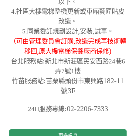
以下。
4.
社區大樓電梯整機更新或車廂藝匠貼皮
改造。
,
,
5.
同業委託規劃設計
安裝
試車。
,
（可由管理委員會訂購
改造完成再技術轉
,
)
移回
原大樓電梯保養廠商保修
:
台北服務站
新北市新莊區民安西路24巷6
弄7號1樓
:
182-11
竹苗服務站
苗栗縣頭份市東興路
號3F
:02-2206-7333
24H
服務專線
更多訊息