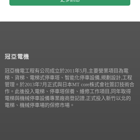
冠亞電機
冠亞機電工程有公司成立於2011年5月,主要營業項目為電
梯、貨梯、電梯式停車塔、智能化停車設備,規劃設計,工程
管理。於2013年7月正式與日本MT core株式會社簽訂技術合
作。此後投入電梯、停車塔保養、維修工作項目,同年取得
電梯與機械停車設備專業廠商登記證,正式投入新竹以北的
電梯、機械停車場的保修市場。