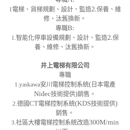
2.
1
電梯、貨梯規劃、設計、監造
保養、維
修、汰舊換新。
B:
專職
2.
1.
智能化停車設備規劃、設計、監造
保
養、維修、汰舊換新。
井上電梯有限公司
專職
(
1.yaskawa
安川電梯控制系統
日本電產
Nidec
)
技術提供
銷售。
CT
(KDS
)
2.
德國
電梯控制系統
技術提供
銷售。
300M
/min
3.
社區大樓電梯控制系統改造