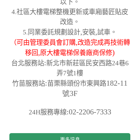
以下。
4.
社區大樓電梯整機更新或車廂藝匠貼皮
改造。
,
,
5.
同業委託規劃設計
安裝
試車。
,
（可由管理委員會訂購
改造完成再技術轉
,
)
移回
原大樓電梯保養廠商保修
:
台北服務站
新北市新莊區民安西路24巷6
弄7號1樓
:
182-11
竹苗服務站
苗栗縣頭份市東興路
號3F
:02-2206-7333
24H
服務專線
更多訊息