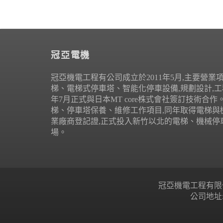
冠亞電機
冠亞機電工程有公司成立於2011年5月,主要營業
梯、電梯式停車塔、智能化停車設備,規劃設計,工程
年7月正式與日本MT core株式會社簽訂技術合
梯、停車塔保養、維修工作項目,同年取得電梯與
業廠商登記證,正式投入新竹以北的電梯、機械停
場。
冠亞機電工程有限公司 Copyr
公司地址: