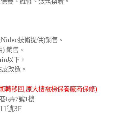
.
保養、維修、汰舊換新。
Nidec
)
產
技術提供
銷售。
)
供
銷售。
min
以下。
貼皮改造。
,
)
術轉移回
原大樓電梯保養廠商保修
巷6弄7號1樓
-11號3F