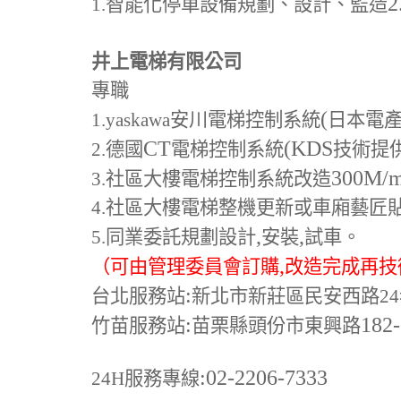
2
1.
智能化停車設備規劃、設計、監造
井上電梯有限公司
專職
(
1.yaskawa
安川電梯控制系統
日本電
CT
(KDS
2.
德國
電梯控制系統
技術提
300M
/
3.
社區大樓電梯控制系統改造
4.
社區大樓電梯整機更新或車廂藝匠
,
,
5.
同業委託規劃設計
安裝
試車。
,
（可由管理委員會訂購
改造完成再技
:
台北服務站
新北市新莊區民安西路24
:
182
竹苗服務站
苗栗縣頭份市東興路
:02-2206-7333
24H
服務專線