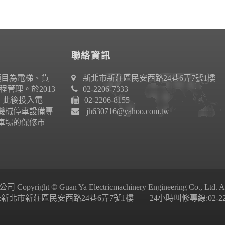
聯絡資訊
項目為電梯、貨
新北市新莊區民安西路24巷6弄7號1樓
管理。於2013
02-2206-7333
作。此後投入電
02-2206-8155
機械停車設備專
jh630716@yahoo.com.tw
車場的保修市
ight © Guan Ya Electricmachinery Engineering Co., Ltd. All 
新北市新莊區民安西路24巷6弄7號1樓 24小時叫修專線:02-2206