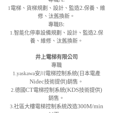
2.
1
電梯、貨梯規劃、設計、監造
保養、維
修、汰舊換新。
B:
專職
2.
1.
智能化停車設備規劃、設計、監造
保
養、維修、汰舊換新。
井上電梯有限公司
專職
(
1.yaskawa
安川電梯控制系統
日本電產
Nidec
)
技術提供
銷售。
CT
(KDS
)
2.
德國
電梯控制系統
技術提供
銷售。
300M
/min
3.
社區大樓電梯控制系統改造