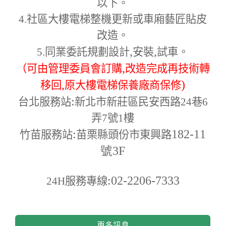
以下。
4.
社區大樓電梯整機更新或車廂藝匠貼皮
改造。
,
,
5.
同業委託規劃設計
安裝
試車。
,
（可由管理委員會訂購
改造完成再技術轉
,
)
移回
原大樓電梯保養廠商保修
:
台北服務站
新北市新莊區民安西路24巷6
弄7號1樓
:
182-11
竹苗服務站
苗栗縣頭份市東興路
號3F
:02-2206-7333
24H
服務專線
更多訊息