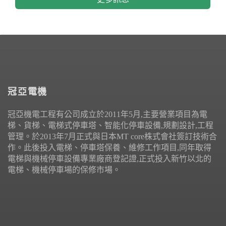
冠亞電機
冠亞機電工程有公司成立於2011年5月,主要營業項目為電
梯、貨梯、電梯式停車塔、智能化停車設備,規劃設計,工程
管理。於2013年7月正式與日本MT core株式會社簽訂技術合
作。此後投入電梯、停車塔保養、維修工作項目,同年取得
電梯與機械停車設備專業廠商登記證,正式投入新竹以北的
電梯、機械停車場的保修市場。