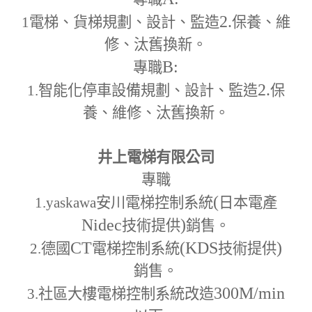
2.
1
電梯、貨梯規劃、設計、監造
保養、維
修、汰舊換新。
B:
專職
2.
1.
智能化停車設備規劃、設計、監造
保
養、維修、汰舊換新。
井上電梯有限公司
專職
(
1.yaskawa
安川電梯控制系統
日本電產
Nidec
)
技術提供
銷售。
CT
(KDS
)
2.
德國
電梯控制系統
技術提供
銷售。
300M
/min
3.
社區大樓電梯控制系統改造