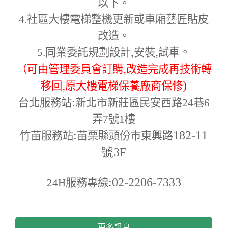
以下。
4.
社區大樓電梯整機更新或車廂藝匠貼皮
改造。
,
,
5.
同業委託規劃設計
安裝
試車。
,
（可由管理委員會訂購
改造完成再技術轉
,
)
移回
原大樓電梯保養廠商保修
:
台北服務站
新北市新莊區民安西路24巷6
弄7號1樓
:
182-11
竹苗服務站
苗栗縣頭份市東興路
號3F
:02-2206-7333
24H
服務專線
更多訊息