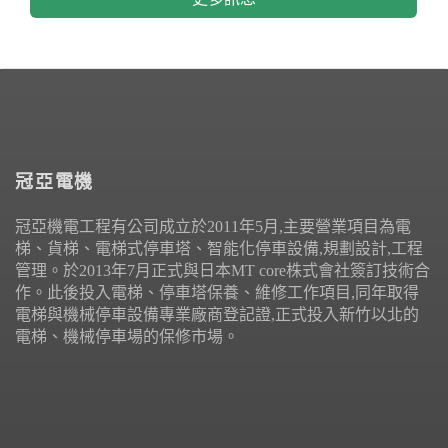
冠亞電機
冠亞機電工程有公司成立於2011年5月,主要營業項目為電
梯、貨梯、電梯式停車塔、智能化停車設備,規劃設計,工程
管理。於2013年7月正式與日本MT core株式會社簽訂技術合
作。此後投入電梯、停車塔保養、維修工作項目,同年取得
電梯與機械停車設備專業廠商登記證,正式投入新竹以北的
電梯、機械停車場的保修市場。