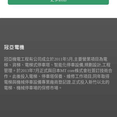
冠亞電機
冠亞機電工程有公司成立於2011年5月,主要營業項目為電
梯、貨梯、電梯式停車塔、智能化停車設備,規劃設計,工程
管理。於2013年7月正式與日本MT core株式會社簽訂技術合
作。此後投入電梯、停車塔保養、維修工作項目,同年取得
電梯與機械停車設備專業廠商登記證,正式投入新竹以北的
電梯、機械停車場的保修市場。