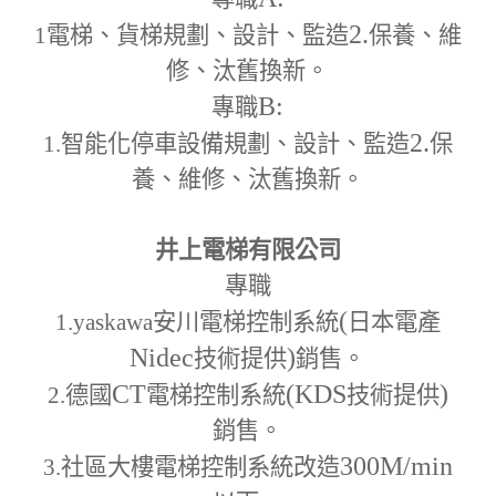
2.
1
電梯、貨梯規劃、設計、監造
保養、維
修、汰舊換新。
B:
專職
2.
1.
智能化停車設備規劃、設計、監造
保
養、維修、汰舊換新。
井上電梯有限公司
專職
(
1.yaskawa
安川電梯控制系統
日本電產
Nidec
)
技術提供
銷售。
CT
(KDS
)
2.
德國
電梯控制系統
技術提供
銷售。
300M
/min
3.
社區大樓電梯控制系統改造