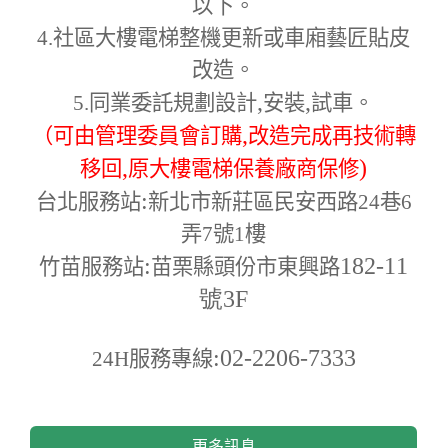
以下。
4.
社區大樓電梯整機更新或車廂藝匠貼皮
改造。
,
,
5.
同業委託規劃設計
安裝
試車。
,
（可由管理委員會訂購
改造完成再技術轉
,
)
移回
原大樓電梯保養廠商保修
:
台北服務站
新北市新莊區民安西路24巷6
弄7號1樓
:
182-11
竹苗服務站
苗栗縣頭份市東興路
號3F
:02-2206-7333
24H
服務專線
更多訊息