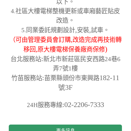
以下。
4.
社區大樓電梯整機更新或車廂藝匠貼皮
改造。
,
,
5.
同業委託規劃設計
安裝
試車。
,
（可由管理委員會訂購
改造完成再技術轉
,
)
移回
原大樓電梯保養廠商保修
:
台北服務站
新北市新莊區民安西路24巷6
弄7號1樓
:
182-11
竹苗服務站
苗栗縣頭份市東興路
號3F
:02-2206-7333
24H
服務專線
更多訊息