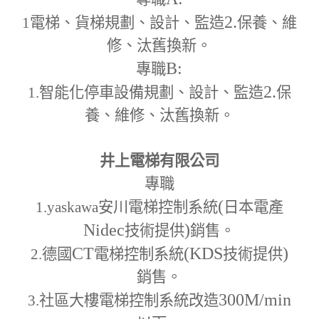
2.
1
電梯、貨梯規劃、設計、監造
保養、維
修、汰舊換新。
B:
專職
2.
1.
智能化停車設備規劃、設計、監造
保
養、維修、汰舊換新。
井上電梯有限公司
專職
(
1.yaskawa
安川電梯控制系統
日本電產
Nidec
)
技術提供
銷售。
CT
(KDS
)
2.
德國
電梯控制系統
技術提供
銷售。
300M
/min
3.
社區大樓電梯控制系統改造