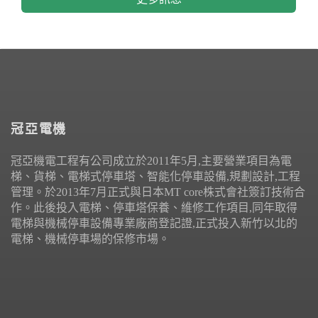
冠亞電機
冠亞機電工程有公司成立於2011年5月,主要營業項目為電
梯、貨梯、電梯式停車塔、智能化停車設備,規劃設計,工程
管理。於2013年7月正式與日本MT core株式會社簽訂技術合
作。此後投入電梯、停車塔保養、維修工作項目,同年取得
電梯與機械停車設備專業廠商登記證,正式投入新竹以北的
電梯、機械停車場的保修市場。