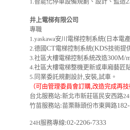
2
1.
智能化停車設備規劃、設計、監造
井上電梯有限公司
專職
(
1.yaskawa
安川電梯控制系統
日本電
CT
(KDS
2.
德國
電梯控制系統
技術提
300M
/
3.
社區大樓電梯控制系統改造
4.
社區大樓電梯整機更新或車廂藝匠
,
,
5.
同業委託規劃設計
安裝
試車。
,
（可由管理委員會訂購
改造完成再技
:
台北服務站
新北市新莊區民安西路24
:
182
竹苗服務站
苗栗縣頭份市東興路
:02-2206-7333
24H
服務專線