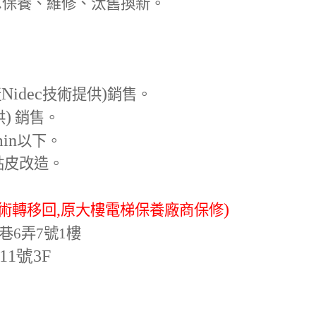
.
保養、維修、汰舊換新。
Nidec
)
產
技術提供
銷售。
)
供
銷售。
min
以下。
貼皮改造。
,
)
術轉移回
原大樓電梯保養廠商保修
巷6弄7號1樓
-11號3F