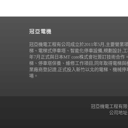
冠亞電機
冠亞機電工程有公司成立於2011年5月,主要營業
梯、電梯式停車塔、智能化停車設備,規劃設計,工程
年7月正式與日本MT core株式會社簽訂技術合
梯、停車塔保養、維修工作項目,同年取得電梯與
業廠商登記證,正式投入新竹以北的電梯、機械停
場。
冠亞機電工程有限公司 Copyr
公司地址: