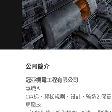
公司簡介
冠亞機電工程有限公司
A:
專職
2.
1
電梯、貨梯規劃、設計、監造
保養
B:
專職