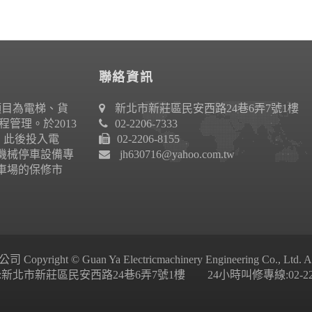
聯絡資訊
項目為電梯、貨
新北市新莊區民安西路24巷6弄7號1樓
管理。於2013
02-2206-7333
作。此後投入電
02-2206-8155
機械停車設備專
jh630716@yahoo.com.tw
車場的保修市
ight © Guan Ya Electricmachinery Engineering Co., Ltd. All 
新北市新莊區民安西路24巷6弄7號1樓 24小時叫修專線:02-2206