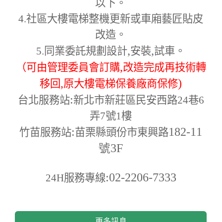
以下。
4.
社區大樓電梯整機更新或車廂藝匠貼皮
改造。
,
,
5.
同業委託規劃設計
安裝
試車。
,
（可由管理委員會訂購
改造完成再技術轉
,
)
移回
原大樓電梯保養廠商保修
:
台北服務站
新北市新莊區民安西路24巷6
弄7號1樓
:
182-11
竹苗服務站
苗栗縣頭份市東興路
號3F
:02-2206-7333
24H
服務專線
更多訊息