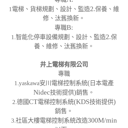
2.
1
電梯、貨梯規劃、設計、監造
保養、維
修、汰舊換新。
B:
專職
2.
1.
智能化停車設備規劃、設計、監造
保
養、維修、汰舊換新。
井上電梯有限公司
專職
(
1.yaskawa
安川電梯控制系統
日本電產
Nidec
)
技術提供
銷售。
CT
(KDS
)
2.
德國
電梯控制系統
技術提供
銷售。
300M
/min
3.
社區大樓電梯控制系統改造