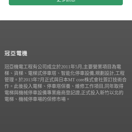
冠亞電機
冠亞機電工程有公司成立於2011年5月,主要營業項目為電
梯、貨梯、電梯式停車塔、智能化停車設備,規劃設計,工程
管理。於2013年7月正式與日本MT core株式會社簽訂技術合
作。此後投入電梯、停車塔保養、維修工作項目,同年取得
電梯與機械停車設備專業廠商登記證,正式投入新竹以北的
電梯、機械停車場的保修市場。