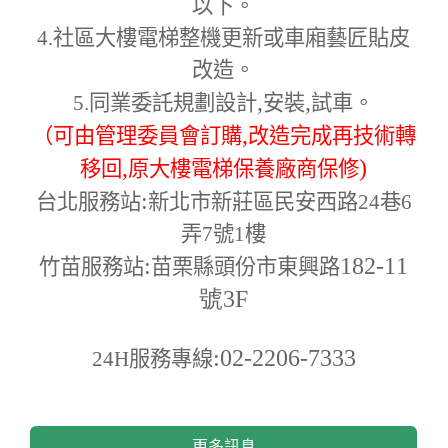
以下。
4.
社區大樓電梯整機更新或車廂藝匠貼皮
改造。
,
,
5.
同業委託規劃設計
安裝
試車。
,
（可由管理委員會訂購
改造完成再技術轉
,
)
移回
原大樓電梯保養廠商保修
:
台北服務站
新北市新莊區民安西路24巷6
弄7號1樓
:
182-11
竹苗服務站
苗栗縣頭份市東興路
號3F
:02-2206-7333
24H
服務專線
更多訊息