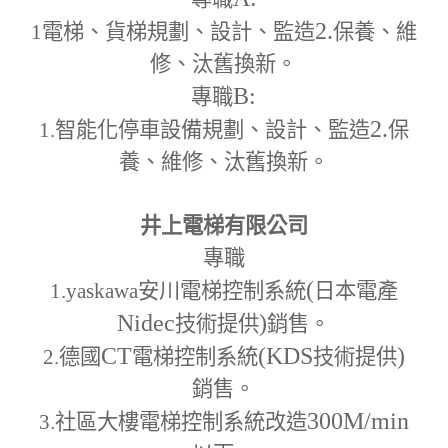
2.
1
電梯、貨梯規劃、設計、監造
保養、維
修、汰舊換新。
B:
專職
2.
1.
智能化停車設備規劃、設計、監造
保
養、維修、汰舊換新。
井上電梯有限公司
專職
(
1.yaskawa
安川電梯控制系統
日本電產
Nidec
)
技術提供
銷售。
CT
(KDS
)
2.
德國
電梯控制系統
技術提供
銷售。
300M
/min
3.
社區大樓電梯控制系統改造