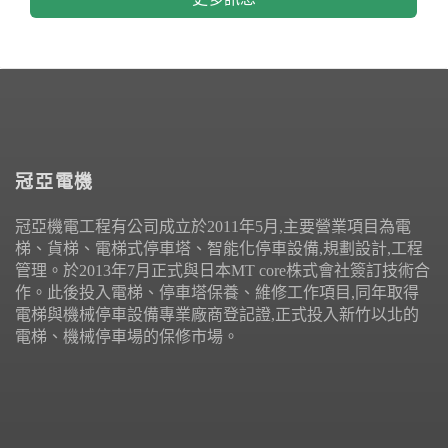
冠亞電機
冠亞機電工程有公司成立於2011年5月,主要營業項目為電
梯、貨梯、電梯式停車塔、智能化停車設備,規劃設計,工程
管理。於2013年7月正式與日本MT core株式會社簽訂技術合
作。此後投入電梯、停車塔保養、維修工作項目,同年取得
電梯與機械停車設備專業廠商登記證,正式投入新竹以北的
電梯、機械停車場的保修市場。