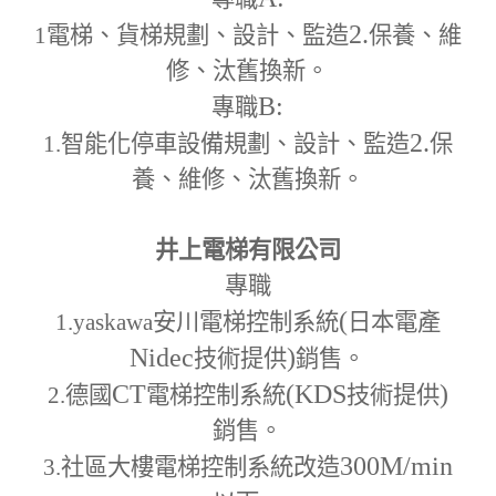
2.
1
電梯、貨梯規劃、設計、監造
保養、維
修、汰舊換新。
B:
專職
2.
1.
智能化停車設備規劃、設計、監造
保
養、維修、汰舊換新。
井上電梯有限公司
專職
(
1.yaskawa
安川電梯控制系統
日本電產
Nidec
)
技術提供
銷售。
CT
(KDS
)
2.
德國
電梯控制系統
技術提供
銷售。
300M
/min
3.
社區大樓電梯控制系統改造