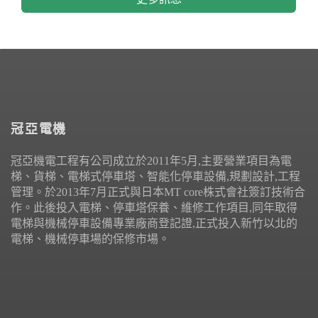
冠亞電機
冠亞機電工程有公司成立於2011年5月,主要營業項目為電
梯、貨梯、電梯式停車塔、智能化停車設備,規劃設計,工程
管理。於2013年7月正式與日本MT core株式會社簽訂技術合
作。此後投入電梯、停車塔保養、維修工作項目,同年取得
電梯與機械停車設備專業廠商登記證,正式投入新竹以北的
電梯、機械停車場的保修市場。