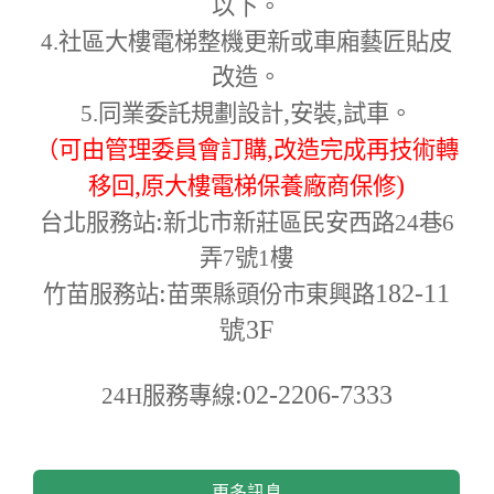
以下。
4.
社區大樓電梯整機更新或車廂藝匠貼皮
改造。
,
,
5.
同業委託規劃設計
安裝
試車。
,
（可由管理委員會訂購
改造完成再技術轉
,
)
移回
原大樓電梯保養廠商保修
:
台北服務站
新北市新莊區民安西路24巷6
弄7號1樓
:
182-11
竹苗服務站
苗栗縣頭份市東興路
號3F
:02-2206-7333
24H
服務專線
更多訊息