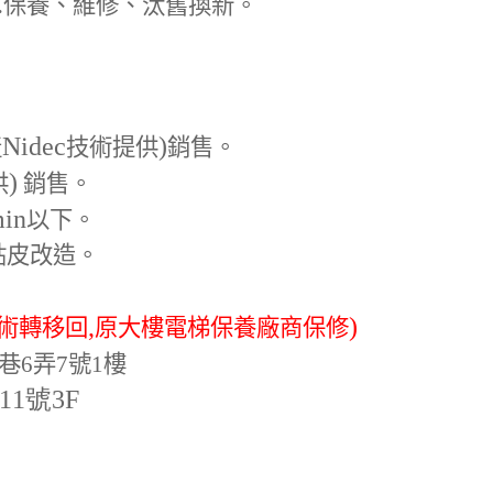
.
保養、維修、汰舊換新。
Nidec
)
產
技術提供
銷售。
)
供
銷售。
min
以下。
貼皮改造。
,
)
術轉移回
原大樓電梯保養廠商保修
巷6弄7號1樓
-11號3F