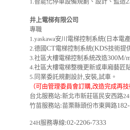
2
1.
智能化停車設備規劃、設計、監造
井上電梯有限公司
專職
(
1.yaskawa
安川電梯控制系統
日本電
CT
(KDS
2.
德國
電梯控制系統
技術提
300M
/
3.
社區大樓電梯控制系統改造
4.
社區大樓電梯整機更新或車廂藝匠
,
,
5.
同業委託規劃設計
安裝
試車。
,
（可由管理委員會訂購
改造完成再技
:
台北服務站
新北市新莊區民安西路24
:
182
竹苗服務站
苗栗縣頭份市東興路
:02-2206-7333
24H
服務專線