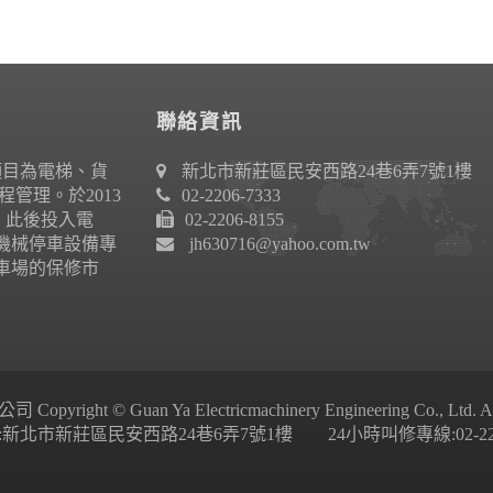
聯絡資訊
項目為電梯、貨
新北市新莊區民安西路24巷6弄7號1樓
管理。於2013
02-2206-7333
作。此後投入電
02-2206-8155
機械停車設備專
jh630716@yahoo.com.tw
車場的保修市
ight © Guan Ya Electricmachinery Engineering Co., Ltd. All 
新北市新莊區民安西路24巷6弄7號1樓 24小時叫修專線:02-2206