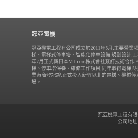
冠亞電機
冠亞機電工程有公司成立於2011年5月,主要營業
梯、電梯式停車塔、智能化停車設備,規劃設計,工程
年7月正式與日本MT core株式會社簽訂技術合
梯、停車塔保養、維修工作項目,同年取得電梯與
業廠商登記證,正式投入新竹以北的電梯、機械停
場。
冠亞機電工程有限公司 Copyr
公司地址: