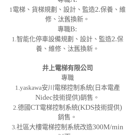
2.
1
電梯、貨梯規劃、設計、監造
保養、維
修、汰舊換新。
B:
專職
2.
1.
智能化停車設備規劃、設計、監造
保
養、維修、汰舊換新。
井上電梯有限公司
專職
(
1.yaskawa
安川電梯控制系統
日本電產
Nidec
)
技術提供
銷售。
CT
(KDS
)
2.
德國
電梯控制系統
技術提供
銷售。
300M
/min
3.
社區大樓電梯控制系統改造