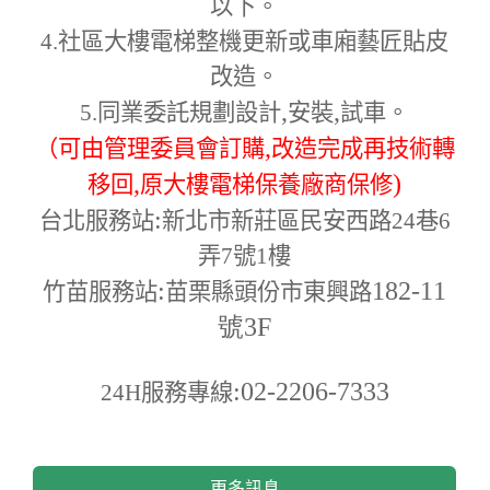
以下。
4.
社區大樓電梯整機更新或車廂藝匠貼皮
改造。
,
,
5.
同業委託規劃設計
安裝
試車。
,
（可由管理委員會訂購
改造完成再技術轉
,
)
移回
原大樓電梯保養廠商保修
:
台北服務站
新北市新莊區民安西路24巷6
弄7號1樓
:
182-11
竹苗服務站
苗栗縣頭份市東興路
號3F
:02-2206-7333
24H
服務專線
更多訊息