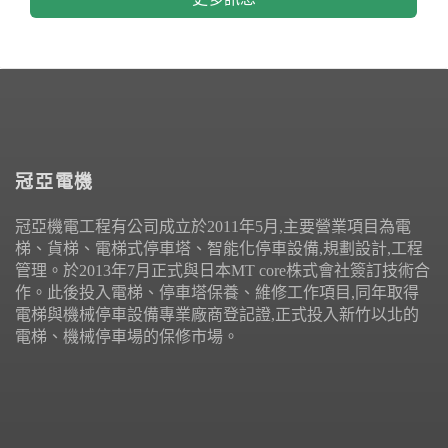
冠亞電機
冠亞機電工程有公司成立於2011年5月,主要營業項目為電
梯、貨梯、電梯式停車塔、智能化停車設備,規劃設計,工程
管理。於2013年7月正式與日本MT core株式會社簽訂技術合
作。此後投入電梯、停車塔保養、維修工作項目,同年取得
電梯與機械停車設備專業廠商登記證,正式投入新竹以北的
電梯、機械停車場的保修市場。