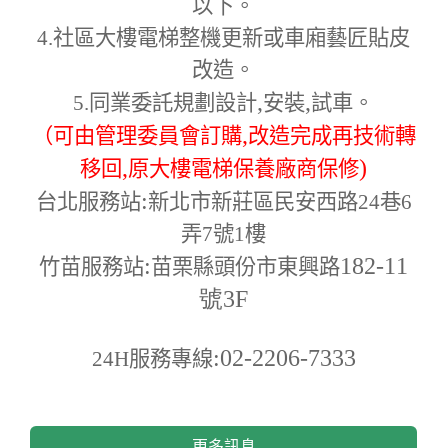
以下。
4.
社區大樓電梯整機更新或車廂藝匠貼皮
改造。
,
,
5.
同業委託規劃設計
安裝
試車。
,
（可由管理委員會訂購
改造完成再技術轉
,
)
移回
原大樓電梯保養廠商保修
:
台北服務站
新北市新莊區民安西路24巷6
弄7號1樓
:
182-11
竹苗服務站
苗栗縣頭份市東興路
號3F
:02-2206-7333
24H
服務專線
更多訊息