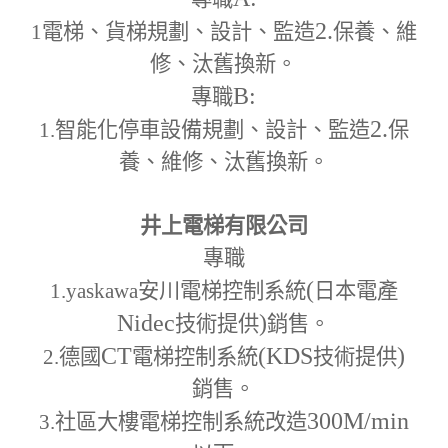
2.
1
電梯、貨梯規劃、設計、監造
保養、維
修、汰舊換新。
B:
專職
2.
1.
智能化停車設備規劃、設計、監造
保
養、維修、汰舊換新。
井上電梯有限公司
專職
(
1.yaskawa
安川電梯控制系統
日本電產
Nidec
)
技術提供
銷售。
CT
(KDS
)
2.
德國
電梯控制系統
技術提供
銷售。
300M
/min
3.
社區大樓電梯控制系統改造