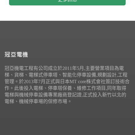
冠亞電機
冠亞機電工程有公司成立於2011年5月,主要營業項目為電
梯、貨梯、電梯式停車塔、智能化停車設備,規劃設計,工程
管理。於2013年7月正式與日本MT core株式會社簽訂技術合
作。此後投入電梯、停車塔保養、維修工作項目,同年取得
電梯與機械停車設備專業廠商登記證,正式投入新竹以北的
電梯、機械停車場的保修市場。