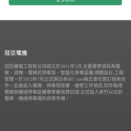
冠亞電機
冠亞機電工程有公司成立於2011年5月,主要營業項目為電
梯、貨梯、電梯式停車塔、智能化停車設備,規劃設計,工程
管理。於2013年7月正式與日本MT core株式會社簽訂技術合
作。此後投入電梯、停車塔保養、維修工作項目,同年取得
電梯與機械停車設備專業廠商登記證,正式投入新竹以北的
電梯、機械停車場的保修市場。