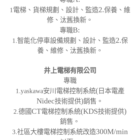
2.
1
電梯、貨梯規劃、設計、監造
保養、維
修、汰舊換新。
B:
專職
2.
1.
智能化停車設備規劃、設計、監造
保
養、維修、汰舊換新。
井上電梯有限公司
專職
(
1.yaskawa
安川電梯控制系統
日本電產
Nidec
)
技術提供
銷售。
CT
(KDS
)
2.
德國
電梯控制系統
技術提供
銷售。
300M
/min
3.
社區大樓電梯控制系統改造