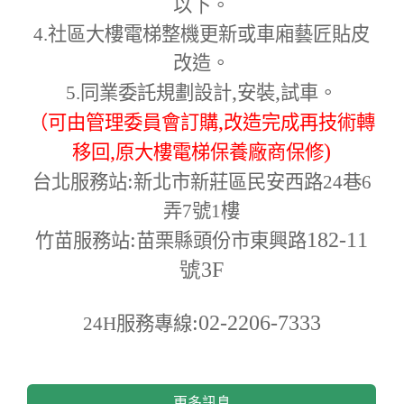
以下。
4.
社區大樓電梯整機更新或車廂藝匠貼皮
改造。
,
,
5.
同業委託規劃設計
安裝
試車。
,
（可由管理委員會訂購
改造完成再技術轉
,
)
移回
原大樓電梯保養廠商保修
:
台北服務站
新北市新莊區民安西路24巷6
弄7號1樓
:
182-11
竹苗服務站
苗栗縣頭份市東興路
號3F
:02-2206-7333
24H
服務專線
更多訊息