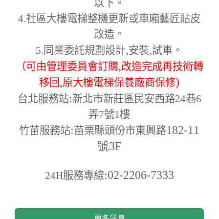
以下。
4.
社區大樓電梯整機更新或車廂藝匠貼皮
改造。
,
,
5.
同業委託規劃設計
安裝
試車。
,
（可由管理委員會訂購
改造完成再技術轉
,
)
移回
原大樓電梯保養廠商保修
:
台北服務站
新北市新莊區民安西路24巷6
弄7號1樓
:
182-11
竹苗服務站
苗栗縣頭份市東興路
號3F
:02-2206-7333
24H
服務專線
更多訊息