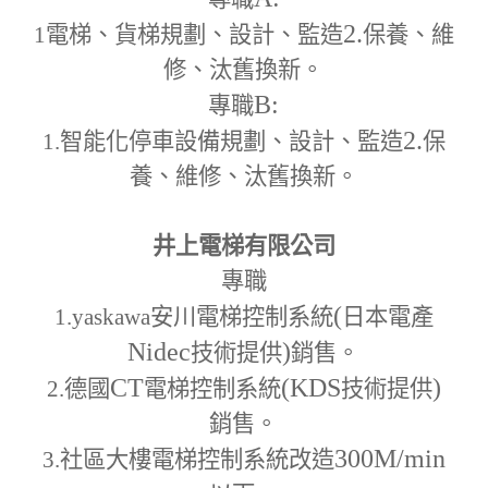
2.
1
電梯、貨梯規劃、設計、監造
保養、維
修、汰舊換新。
B:
專職
2.
1.
智能化停車設備規劃、設計、監造
保
養、維修、汰舊換新。
井上電梯有限公司
專職
(
1.yaskawa
安川電梯控制系統
日本電產
Nidec
)
技術提供
銷售。
CT
(KDS
)
2.
德國
電梯控制系統
技術提供
銷售。
300M
/min
3.
社區大樓電梯控制系統改造