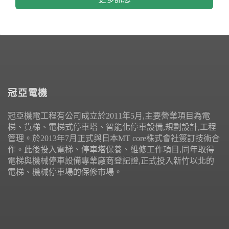
冠亞電機
冠亞機電工程有公司成立於2011年5月,主要營業項目為電
梯、貨梯、電梯式停車塔、智能化停車設備,規劃設計,工程
管理。於2013年7月正式與日本MT core株式會社簽訂技術合
作。此後投入電梯、停車塔保養、維修工作項目,同年取得
電梯與機械停車設備專業廠商登記證,正式投入新竹以北的
電梯、機械停車場的保修市場。