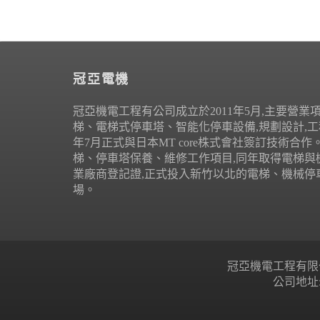
冠亞電機
冠亞機電工程有公司成立於2011年5月,主要營業
梯、電梯式停車塔、智能化停車設備,規劃設計,工程
年7月正式與日本MT core株式會社簽訂技術合
梯、停車塔保養、維修工作項目,同年取得電梯與
業廠商登記證,正式投入新竹以北的電梯、機械停
場。
冠亞機電工程有限公司 Copyr
公司地址: