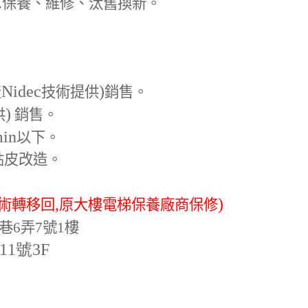
.
保養、維修、汰舊換新。
Nidec
)
產
技術提供
銷售。
)
供
銷售。
min
以下。
貼皮改造。
,
)
術轉移回
原大樓電梯保養廠商保修
巷6弄7號1樓
-11號3F