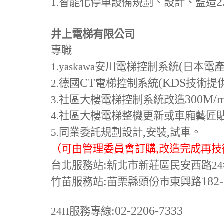
2
1.
智能化停車設備規劃、設計、監造
井上電梯有限公司
專職
(
1.yaskawa
安川電梯控制系統
日本電
CT
(KDS
2.
德國
電梯控制系統
技術提
300M
/
3.
社區大樓電梯控制系統改造
4.
社區大樓電梯整機更新或車廂藝匠
,
,
5.
同業委託規劃設計
安裝
試車。
,
（可由管理委員會訂購
改造完成再技
:
台北服務站
新北市新莊區民安西路24
:
182
竹苗服務站
苗栗縣頭份市東興路
:02-2206-7333
24H
服務專線