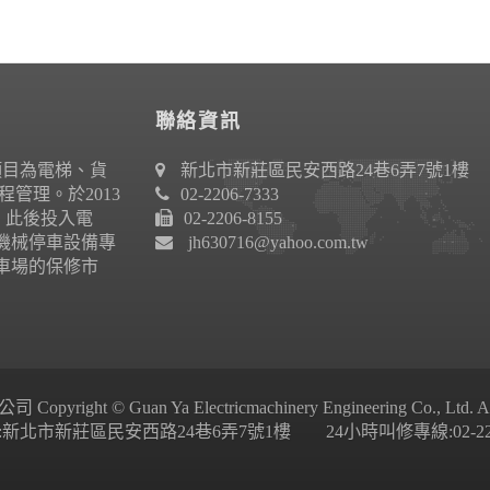
聯絡資訊
項目為電梯、貨
新北市新莊區民安西路24巷6弄7號1樓
管理。於2013
02-2206-7333
作。此後投入電
02-2206-8155
機械停車設備專
jh630716@yahoo.com.tw
車場的保修市
ight © Guan Ya Electricmachinery Engineering Co., Ltd. All 
新北市新莊區民安西路24巷6弄7號1樓 24小時叫修專線:02-2206