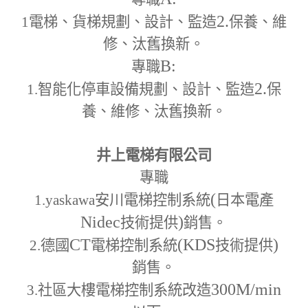
2.
1
電梯、貨梯規劃、設計、監造
保養、維
修、汰舊換新。
B:
專職
2.
1.
智能化停車設備規劃、設計、監造
保
養、維修、汰舊換新。
井上電梯有限公司
專職
(
1.yaskawa
安川電梯控制系統
日本電產
Nidec
)
技術提供
銷售。
CT
(KDS
)
2.
德國
電梯控制系統
技術提供
銷售。
300M
/min
3.
社區大樓電梯控制系統改造