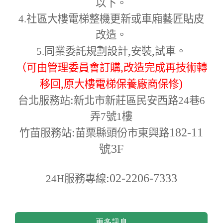
以下。
4.
社區大樓電梯整機更新或車廂藝匠貼皮
改造。
,
,
5.
同業委託規劃設計
安裝
試車。
,
（可由管理委員會訂購
改造完成再技術轉
,
)
移回
原大樓電梯保養廠商保修
:
台北服務站
新北市新莊區民安西路24巷6
弄7號1樓
:
182-11
竹苗服務站
苗栗縣頭份市東興路
號3F
:02-2206-7333
24H
服務專線
更多訊息