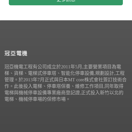
冠亞電機
冠亞機電工程有公司成立於2011年5月,主要營業項目為電
梯、貨梯、電梯式停車塔、智能化停車設備,規劃設計,工程
管理。於2013年7月正式與日本MT core株式會社簽訂技術合
作。此後投入電梯、停車塔保養、維修工作項目,同年取得
電梯與機械停車設備專業廠商登記證,正式投入新竹以北的
電梯、機械停車場的保修市場。