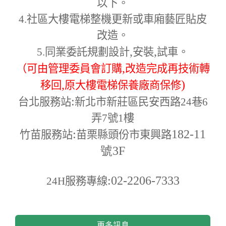
以下。
4.
社區大樓電梯整機更新或車廂藝匠貼皮
改造。
,
,
5.
同業委託規劃設計
安裝
試車。
,
（可由管理委員會訂購
改造完成再技術轉
,
)
移回
原大樓電梯保養廠商保修
:
台北服務站
新北市新莊區民安西路24巷6
弄7號1樓
:
182-11
竹苗服務站
苗栗縣頭份市東興路
號3F
:02-2206-7333
24H
服務專線
更多訊息