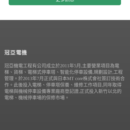
冠亞電機
冠亞機電工程有公司成立於2011年5月,主要營業項目為電
梯、貨梯、電梯式停車塔、智能化停車設備,規劃設計,工程
管理。於2013年7月正式與日本MT core株式會社簽訂技術合
作。此後投入電梯、停車塔保養、維修工作項目,同年取得
電梯與機械停車設備專業廠商登記證,正式投入新竹以北的
電梯、機械停車場的保修市場。