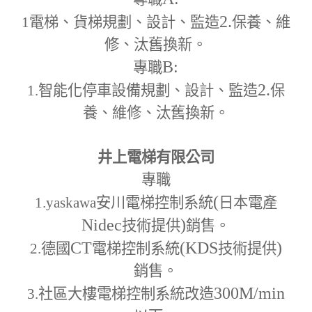
2.
1
電梯、貨梯規劃、設計、監造
保養、維
修、汰舊換新。
B:
專職
2.
1.
智能化停車設備規劃、設計、監造
保
養、維修、汰舊換新。
井上電梯有限公司
專職
(
1.yaskawa
安川電梯控制系統
日本電產
Nidec
)
技術提供
銷售。
CT
(KDS
)
2.
德國
電梯控制系統
技術提供
銷售。
300M
/min
3.
社區大樓電梯控制系統改造