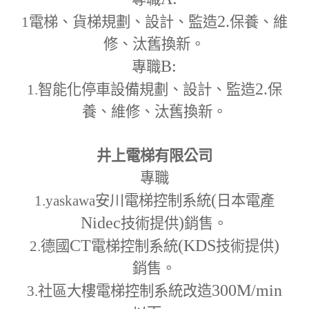
2.
1
電梯、貨梯規劃、設計、監造
保養、維
修、汰舊換新。
B:
專職
2.
1.
智能化停車設備規劃、設計、監造
保
養、維修、汰舊換新。
井上電梯有限公司
專職
(
1.yaskawa
安川電梯控制系統
日本電產
Nidec
)
技術提供
銷售。
CT
(KDS
)
2.
德國
電梯控制系統
技術提供
銷售。
300M
/min
3.
社區大樓電梯控制系統改造