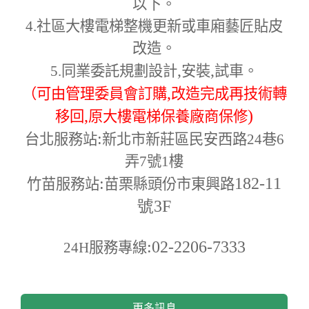
以下。
4.
社區大樓電梯整機更新或車廂藝匠貼皮
改造。
,
,
5.
同業委託規劃設計
安裝
試車。
,
（可由管理委員會訂購
改造完成再技術轉
,
)
移回
原大樓電梯保養廠商保修
:
台北服務站
新北市新莊區民安西路24巷6
弄7號1樓
:
182-11
竹苗服務站
苗栗縣頭份市東興路
號3F
:02-2206-7333
24H
服務專線
更多訊息