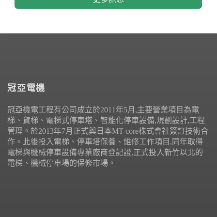
冠亞電機
冠亞機電工程有公司成立於2011年5月,主要營業項目為電
梯、貨梯、電梯式停車塔、智能化停車設備,規劃設計,工程
管理。於2013年7月正式與日本MT core株式會社簽訂技術合
作。此後投入電梯、停車塔保養、維修工作項目,同年取得
電梯與機械停車設備專業廠商登記證,正式投入新竹以北的
電梯、機械停車場的保修市場。