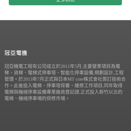
冠亞電機
冠亞機電工程有公司成立於2011年5月,主要營業項目為電
梯、貨梯、電梯式停車塔、智能化停車設備,規劃設計,工程
管理。於2013年7月正式與日本MT core株式會社簽訂技術合
作。此後投入電梯、停車塔保養、維修工作項目,同年取得
電梯與機械停車設備專業廠商登記證,正式投入新竹以北的
電梯、機械停車場的保修市場。