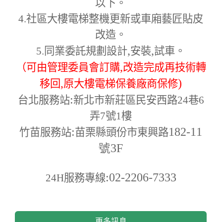
以下。
4.
社區大樓電梯整機更新或車廂藝匠貼皮
改造。
,
,
5.
同業委託規劃設計
安裝
試車。
,
（可由管理委員會訂購
改造完成再技術轉
,
)
移回
原大樓電梯保養廠商保修
:
台北服務站
新北市新莊區民安西路24巷6
弄7號1樓
:
182-11
竹苗服務站
苗栗縣頭份市東興路
號3F
:02-2206-7333
24H
服務專線
更多訊息