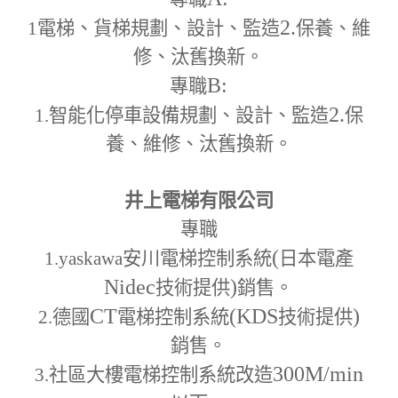
2.
1
電梯、貨梯規劃、設計、監造
保養、維
修、汰舊換新。
B:
專職
2.
1.
智能化停車設備規劃、設計、監造
保
養、維修、汰舊換新。
井上電梯有限公司
專職
(
1.yaskawa
安川電梯控制系統
日本電產
Nidec
)
技術提供
銷售。
CT
(KDS
)
2.
德國
電梯控制系統
技術提供
銷售。
300M
/min
3.
社區大樓電梯控制系統改造