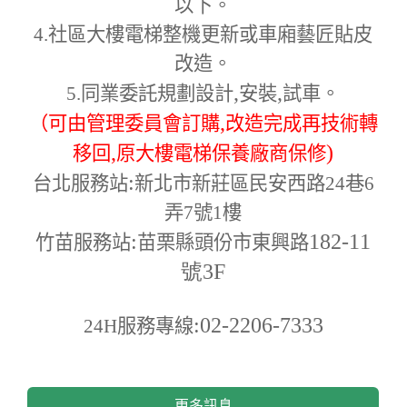
以下。
4.
社區大樓電梯整機更新或車廂藝匠貼皮
改造。
,
,
5.
同業委託規劃設計
安裝
試車。
,
（可由管理委員會訂購
改造完成再技術轉
,
)
移回
原大樓電梯保養廠商保修
:
台北服務站
新北市新莊區民安西路24巷6
弄7號1樓
:
182-11
竹苗服務站
苗栗縣頭份市東興路
號3F
:02-2206-7333
24H
服務專線
更多訊息