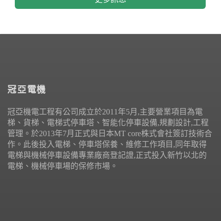
冠亞電機
冠亞機電工程有公司成立於2011年5月,主要營業項目為電
梯、貨梯、電梯式停車塔、智能化停車設備,規劃設計,工程
管理。於2013年7月正式與日本MT core株式會社簽訂技術合
作。此後投入電梯、停車塔保養、維修工作項目,同年取得
電梯與機械停車設備專業廠商登記證,正式投入新竹以北的
電梯、機械停車場的保修市場。