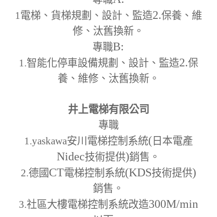
2.
1
電梯、貨梯規劃、設計、監造
保養、維
修、汰舊換新。
B:
專職
2.
1.
智能化停車設備規劃、設計、監造
保
養、維修、汰舊換新。
井上電梯有限公司
專職
(
1.yaskawa
安川電梯控制系統
日本電產
Nidec
)
技術提供
銷售。
CT
(KDS
)
2.
德國
電梯控制系統
技術提供
銷售。
300M
/min
3.
社區大樓電梯控制系統改造