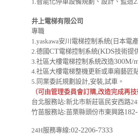
2
1.
智能化停車設備規劃、設計、監造
井上電梯有限公司
專職
(
1.yaskawa
安川電梯控制系統
日本電
CT
(KDS
2.
德國
電梯控制系統
技術提
300M
/
3.
社區大樓電梯控制系統改造
4.
社區大樓電梯整機更新或車廂藝匠
,
,
5.
同業委託規劃設計
安裝
試車。
,
（可由管理委員會訂購
改造完成再技
:
台北服務站
新北市新莊區民安西路24
:
182
竹苗服務站
苗栗縣頭份市東興路
:02-2206-7333
24H
服務專線