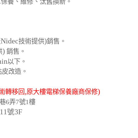
.
保養、維修、汰舊換新。
Nidec
)
產
技術提供
銷售。
)
供
銷售。
min
以下。
貼皮改造。
,
)
術轉移回
原大樓電梯保養廠商保修
巷6弄7號1樓
-11號3F