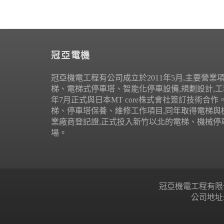
冠亞電機
冠亞機電工程有公司成立於2011年5月,主要營業
梯、電梯式停車塔、智能化停車設備,規劃設計,工程
年7月正式與日本MT core株式會社簽訂技術合
梯、停車塔保養、維修工作項目,同年取得電梯與
業廠商登記證,正式投入新竹以北的電梯、機械停
場。
冠亞機電工程有限公司 Copyr
公司地址: