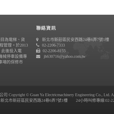
聯絡資訊
項目為電梯、貨
新北市新莊區民安西路24巷6弄7號1樓
管理。於2013
02-2206-7333
作。此後投入電
02-2206-8155
機械停車設備專
jh630716@yahoo.com.tw
車場的保修市
ight © Guan Ya Electricmachinery Engineering Co., Ltd. All 
新北市新莊區民安西路24巷6弄7號1樓 24小時叫修專線:02-2206