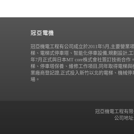
冠亞電機
冠亞機電工程有公司成立於2011年5月,主要營業
梯、電梯式停車塔、智能化停車設備,規劃設計,工程
年7月正式與日本MT core株式會社簽訂技術合
梯、停車塔保養、維修工作項目,同年取得電梯與
業廠商登記證,正式投入新竹以北的電梯、機械停
場。
冠亞機電工程有限公司 Copyr
公司地址: