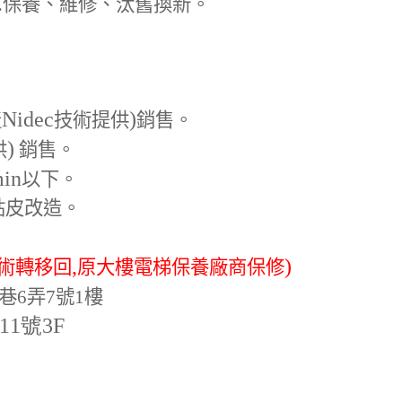
.
保養、維修、汰舊換新。
Nidec
)
產
技術提供
銷售。
)
供
銷售。
min
以下。
貼皮改造。
,
)
術轉移回
原大樓電梯保養廠商保修
巷6弄7號1樓
-11號3F