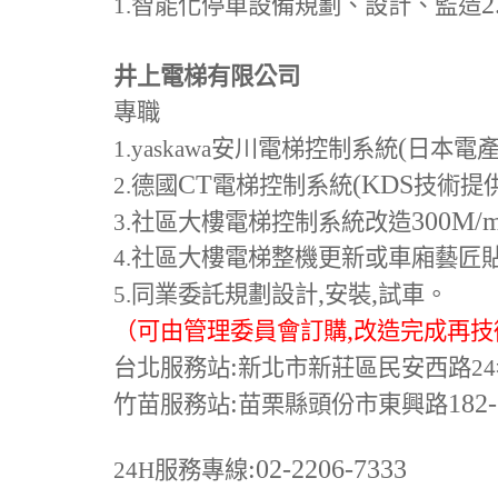
2
1.
智能化停車設備規劃、設計、監造
井上電梯有限公司
專職
(
1.yaskawa
安川電梯控制系統
日本電
CT
(KDS
2.
德國
電梯控制系統
技術提
300M
/
3.
社區大樓電梯控制系統改造
4.
社區大樓電梯整機更新或車廂藝匠
,
,
5.
同業委託規劃設計
安裝
試車。
,
（可由管理委員會訂購
改造完成再技
:
台北服務站
新北市新莊區民安西路24
:
182
竹苗服務站
苗栗縣頭份市東興路
:02-2206-7333
24H
服務專線