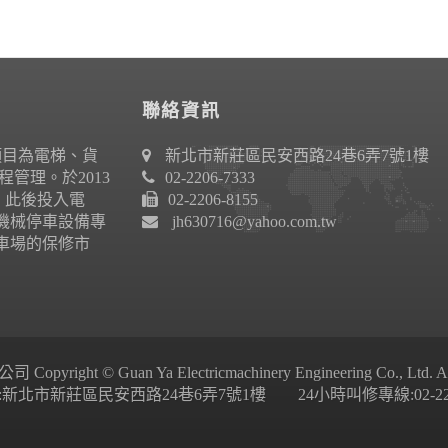
聯絡資訊
項目為電梯、貨
新北市新莊區民安西路24巷6弄7號1樓
管理。於2013
02-2206-7333
作。此後投入電
02-2206-8155
機械停車設備專
jh630716@yahoo.com.tw
車場的保修市
ight © Guan Ya Electricmachinery Engineering Co., Ltd. All 
新北市新莊區民安西路24巷6弄7號1樓 24小時叫修專線:02-2206