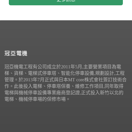
冠亞電機
冠亞機電工程有公司成立於2011年5月,主要營業項目為電
梯、貨梯、電梯式停車塔、智能化停車設備,規劃設計,工程
管理。於2013年7月正式與日本MT core株式會社簽訂技術合
作。此後投入電梯、停車塔保養、維修工作項目,同年取得
電梯與機械停車設備專業廠商登記證,正式投入新竹以北的
電梯、機械停車場的保修市場。