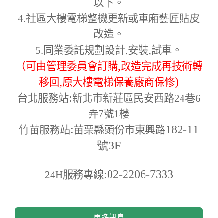
以下。
4.
社區大樓電梯整機更新或車廂藝匠貼皮
改造。
,
,
5.
同業委託規劃設計
安裝
試車。
,
（可由管理委員會訂購
改造完成再技術轉
,
)
移回
原大樓電梯保養廠商保修
:
台北服務站
新北市新莊區民安西路24巷6
弄7號1樓
:
182-11
竹苗服務站
苗栗縣頭份市東興路
號3F
:02-2206-7333
24H
服務專線
更多訊息