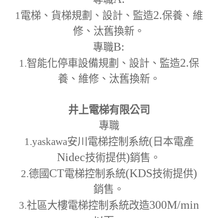
2.
1
電梯、貨梯規劃、設計、監造
保養、維
修、汰舊換新。
B:
專職
2.
1.
智能化停車設備規劃、設計、監造
保
養、維修、汰舊換新。
井上電梯有限公司
專職
(
1.yaskawa
安川電梯控制系統
日本電產
Nidec
)
技術提供
銷售。
CT
(KDS
)
2.
德國
電梯控制系統
技術提供
銷售。
300M
/min
3.
社區大樓電梯控制系統改造