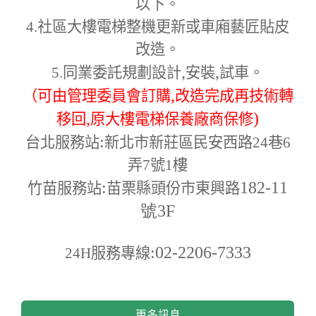
以下。
4.
社區大樓電梯整機更新或車廂藝匠貼皮
改造。
,
,
5.
同業委託規劃設計
安裝
試車。
,
（可由管理委員會訂購
改造完成再技術轉
,
)
移回
原大樓電梯保養廠商保修
:
台北服務站
新北市新莊區民安西路24巷6
弄7號1樓
:
182-11
竹苗服務站
苗栗縣頭份市東興路
號3F
:02-2206-7333
24H
服務專線
更多訊息