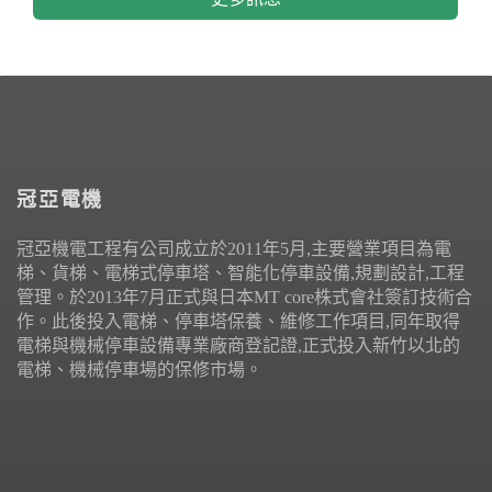
冠亞電機
冠亞機電工程有公司成立於2011年5月,主要營業項目為電
梯、貨梯、電梯式停車塔、智能化停車設備,規劃設計,工程
管理。於2013年7月正式與日本MT core株式會社簽訂技術合
作。此後投入電梯、停車塔保養、維修工作項目,同年取得
電梯與機械停車設備專業廠商登記證,正式投入新竹以北的
電梯、機械停車場的保修市場。