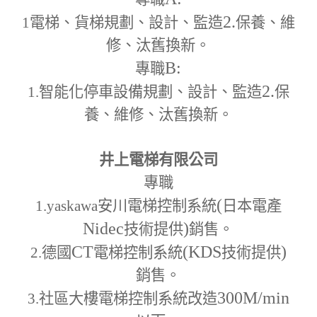
2.
1
電梯、貨梯規劃、設計、監造
保養、維
修、汰舊換新。
B:
專職
2.
1.
智能化停車設備規劃、設計、監造
保
養、維修、汰舊換新。
井上電梯有限公司
專職
(
1.yaskawa
安川電梯控制系統
日本電產
Nidec
)
技術提供
銷售。
CT
(KDS
)
2.
德國
電梯控制系統
技術提供
銷售。
300M
/min
3.
社區大樓電梯控制系統改造