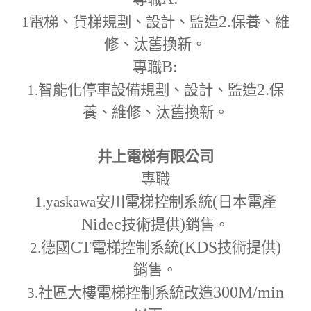
2.
1
電梯、貨梯規劃、設計、監造
保養、維
修、汰舊換新。
B:
專職
2.
1.
智能化停車設備規劃、設計、監造
保
養、維修、汰舊換新。
井上電梯有限公司
專職
(
1.yaskawa
安川電梯控制系統
日本電產
Nidec
)
技術提供
銷售。
CT
(KDS
)
2.
德國
電梯控制系統
技術提供
銷售。
300M
/min
3.
社區大樓電梯控制系統改造