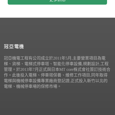
冠亞電機
冠亞機電工程有公司成立於2011年5月,主要營業項目為電
梯、貨梯、電梯式停車塔、智能化停車設備,規劃設計,工程
管理。於2013年7月正式與日本MT core株式會社簽訂技術合
作。此後投入電梯、停車塔保養、維修工作項目,同年取得
電梯與機械停車設備專業廠商登記證,正式投入新竹以北的
電梯、機械停車場的保修市場。