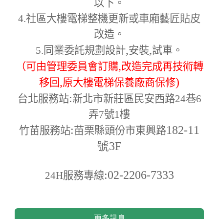
以下。
4.
社區大樓電梯整機更新或車廂藝匠貼皮
改造。
,
,
5.
同業委託規劃設計
安裝
試車。
,
（可由管理委員會訂購
改造完成再技術轉
,
)
移回
原大樓電梯保養廠商保修
:
台北服務站
新北市新莊區民安西路24巷6
弄7號1樓
:
182-11
竹苗服務站
苗栗縣頭份市東興路
號3F
:02-2206-7333
24H
服務專線
更多訊息