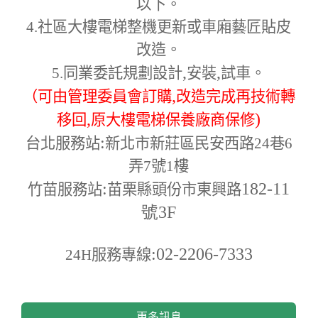
以下。
4.
社區大樓電梯整機更新或車廂藝匠貼皮
改造。
,
,
5.
同業委託規劃設計
安裝
試車。
,
（可由管理委員會訂購
改造完成再技術轉
,
)
移回
原大樓電梯保養廠商保修
:
台北服務站
新北市新莊區民安西路24巷6
弄7號1樓
:
182-11
竹苗服務站
苗栗縣頭份市東興路
號3F
:02-2206-7333
24H
服務專線
更多訊息