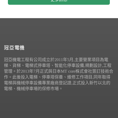
冠亞電機
冠亞機電工程有公司成立於2011年5月,主要營業項目為電
梯、貨梯、電梯式停車塔、智能化停車設備,規劃設計,工程
管理。於2013年7月正式與日本MT core株式會社簽訂技術合
作。此後投入電梯、停車塔保養、維修工作項目,同年取得
電梯與機械停車設備專業廠商登記證,正式投入新竹以北的
電梯、機械停車場的保修市場。