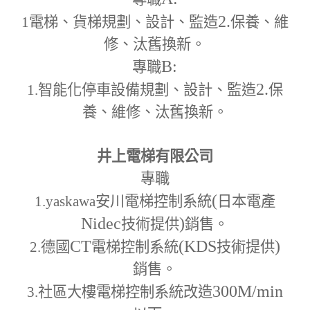
2.
1
電梯、貨梯規劃、設計、監造
保養、維
修、汰舊換新。
B:
專職
2.
1.
智能化停車設備規劃、設計、監造
保
養、維修、汰舊換新。
井上電梯有限公司
專職
(
1.yaskawa
安川電梯控制系統
日本電產
Nidec
)
技術提供
銷售。
CT
(KDS
)
2.
德國
電梯控制系統
技術提供
銷售。
300M
/min
3.
社區大樓電梯控制系統改造