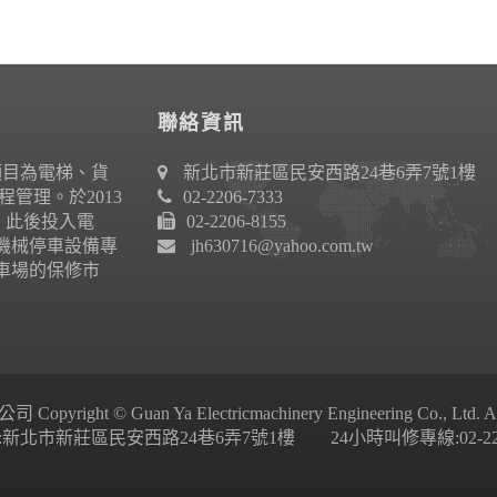
聯絡資訊
項目為電梯、貨
新北市新莊區民安西路24巷6弄7號1樓
管理。於2013
02-2206-7333
作。此後投入電
02-2206-8155
機械停車設備專
jh630716@yahoo.com.tw
車場的保修市
ight © Guan Ya Electricmachinery Engineering Co., Ltd. All 
新北市新莊區民安西路24巷6弄7號1樓 24小時叫修專線:02-2206