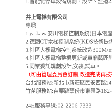
2
1.
智能化停車設備規劃、設計、監造
井上電梯有限公司
專職
(
1.yaskawa
安川電梯控制系統
日本電
CT
(KDS
2.
德國
電梯控制系統
技術提
300M
/
3.
社區大樓電梯控制系統改造
4.
社區大樓電梯整機更新或車廂藝匠
,
,
5.
同業委託規劃設計
安裝
試車。
,
（可由管理委員會訂購
改造完成再技
:
台北服務站
新北市新莊區民安西路24
:
182
竹苗服務站
苗栗縣頭份市東興路
:02-2206-7333
24H
服務專線