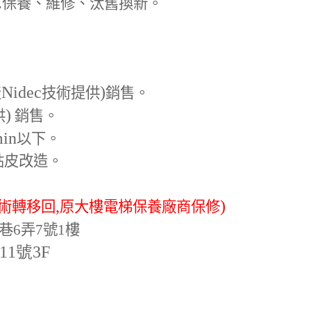
.
保養、維修、汰舊換新。
Nidec
)
產
技術提供
銷售。
)
供
銷售。
min
以下。
貼皮改造。
,
)
術轉移回
原大樓電梯保養廠商保修
巷6弄7號1樓
-11號3F