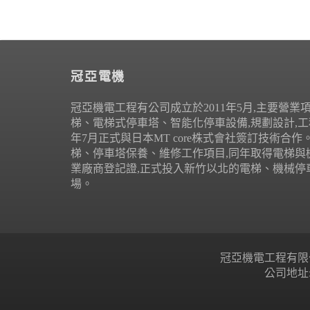
冠亞電機
冠亞機電工程有公司成立於2011年5月,主要營業
梯、電梯式停車塔、智能化停車設備,規劃設計,工程
年7月正式與日本MT core株式會社簽訂技術合
梯、停車塔保養、維修工作項目,同年取得電梯與
業廠商登記證,正式投入新竹以北的電梯、機械停
場。
冠亞機電工程有限公司 Copyr
公司地址: