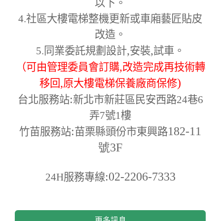
以下。
4.
社區大樓電梯整機更新或車廂藝匠貼皮
改造。
,
,
5.
同業委託規劃設計
安裝
試車。
,
（可由管理委員會訂購
改造完成再技術轉
,
)
移回
原大樓電梯保養廠商保修
:
台北服務站
新北市新莊區民安西路24巷6
弄7號1樓
:
182-11
竹苗服務站
苗栗縣頭份市東興路
號3F
:02-2206-7333
24H
服務專線
更多訊息