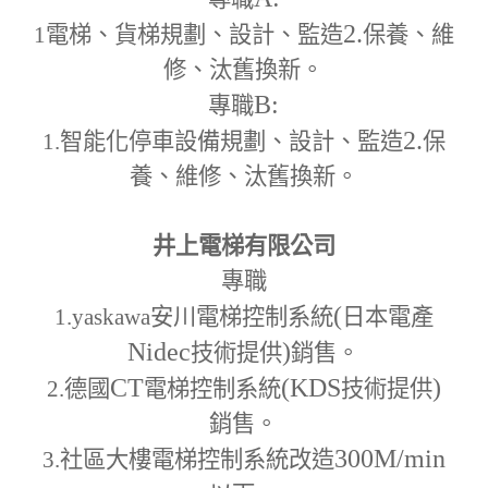
2.
1
電梯、貨梯規劃、設計、監造
保養、維
修、汰舊換新。
B:
專職
2.
1.
智能化停車設備規劃、設計、監造
保
養、維修、汰舊換新。
井上電梯有限公司
專職
(
1.yaskawa
安川電梯控制系統
日本電產
Nidec
)
技術提供
銷售。
CT
(KDS
)
2.
德國
電梯控制系統
技術提供
銷售。
300M
/min
3.
社區大樓電梯控制系統改造