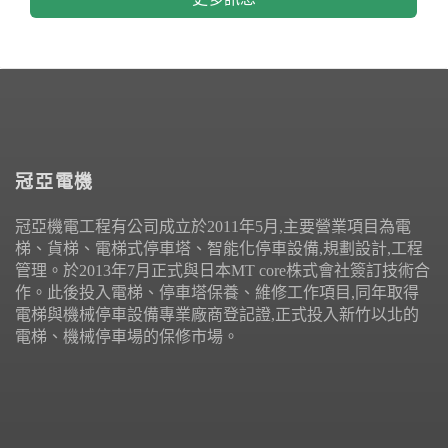
冠亞電機
冠亞機電工程有公司成立於2011年5月,主要營業項目為電
梯、貨梯、電梯式停車塔、智能化停車設備,規劃設計,工程
管理。於2013年7月正式與日本MT core株式會社簽訂技術合
作。此後投入電梯、停車塔保養、維修工作項目,同年取得
電梯與機械停車設備專業廠商登記證,正式投入新竹以北的
電梯、機械停車場的保修市場。