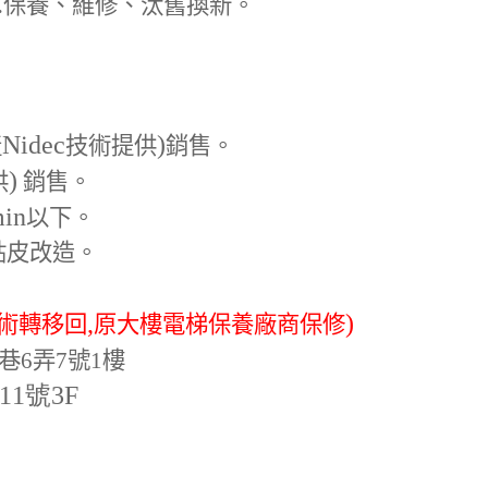
.
保養、維修、汰舊換新。
Nidec
)
產
技術提供
銷售。
)
供
銷售。
min
以下。
貼皮改造。
,
)
術轉移回
原大樓電梯保養廠商保修
巷6弄7號1樓
-11號3F