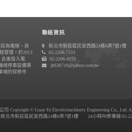
聯絡資訊
項目為電梯、貨
新北市新莊區民安西路24巷6弄7號1樓
管理。於2013
02-2206-7333
作。此後投入電
02-2206-8155
機械停車設備專
jh630716@yahoo.com.tw
車場的保修市
ight © Guan Ya Electricmachinery Engineering Co., Ltd. All 
新北市新莊區民安西路24巷6弄7號1樓 24小時叫修專線:02-2206