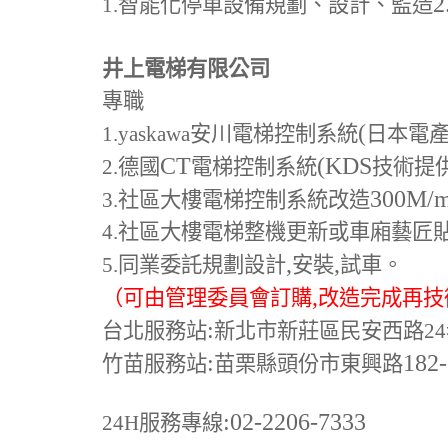
2
1.
智能化停車設備規劃、設計、監造
井上電梯有限公司
專職
(
1.yaskawa
安川電梯控制系統
日本電
CT
(KDS
2.
德國
電梯控制系統
技術提
300M
/
3.
社區大樓電梯控制系統改造
4.
社區大樓電梯整機更新或車廂藝匠
,
,
5.
同業委託規劃設計
安裝
試車。
,
（可由管理委員會訂購
改造完成再技
:
台北服務站
新北市新莊區民安西路24
:
182
竹苗服務站
苗栗縣頭份市東興路
:02-2206-7333
24H
服務專線