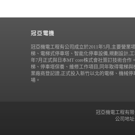
冠亞電機
冠亞機電工程有公司成立於2011年5月,主要營業
梯、電梯式停車塔、智能化停車設備,規劃設計,工程
年7月正式與日本MT core株式會社簽訂技術合
梯、停車塔保養、維修工作項目,同年取得電梯與
業廠商登記證,正式投入新竹以北的電梯、機械停
場。
冠亞機電工程有限公司 Copyr
公司地址: