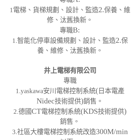
2.
1
電梯、貨梯規劃、設計、監造
保養、維
修、汰舊換新。
B:
專職
2.
1.
智能化停車設備規劃、設計、監造
保
養、維修、汰舊換新。
井上電梯有限公司
專職
(
1.yaskawa
安川電梯控制系統
日本電產
Nidec
)
技術提供
銷售。
CT
(KDS
)
2.
德國
電梯控制系統
技術提供
銷售。
300M
/min
3.
社區大樓電梯控制系統改造