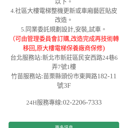
以下。
4.
社區大樓電梯整機更新或車廂藝匠貼皮
改造。
,
,
5.
同業委託規劃設計
安裝
試車。
,
（可由管理委員會訂購
改造完成再技術轉
,
)
移回
原大樓電梯保養廠商保修
:
台北服務站
新北市新莊區民安西路24巷6
弄7號1樓
:
182-11
竹苗服務站
苗栗縣頭份市東興路
號3F
:02-2206-7333
24H
服務專線
更多訊息