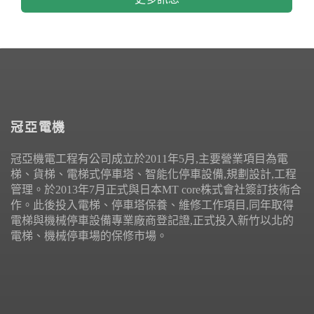
冠亞電機
冠亞機電工程有公司成立於2011年5月,主要營業項目為電
梯、貨梯、電梯式停車塔、智能化停車設備,規劃設計,工程
管理。於2013年7月正式與日本MT core株式會社簽訂技術合
作。此後投入電梯、停車塔保養、維修工作項目,同年取得
電梯與機械停車設備專業廠商登記證,正式投入新竹以北的
電梯、機械停車場的保修市場。